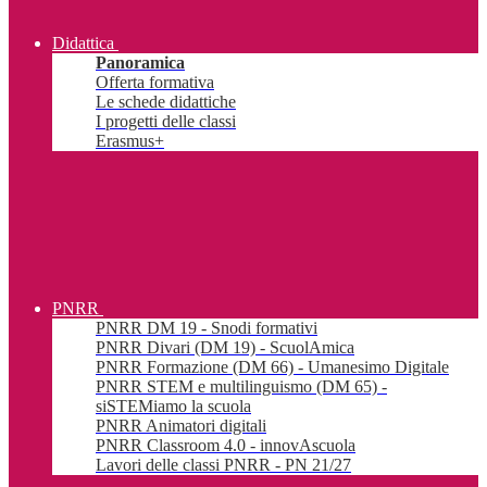
Didattica
Panoramica
Offerta formativa
Le schede didattiche
I progetti delle classi
Erasmus+
PNRR
PNRR DM 19 - Snodi formativi
PNRR Divari (DM 19) - ScuolAmica
PNRR Formazione (DM 66) - Umanesimo Digitale
PNRR STEM e multilinguismo (DM 65) -
siSTEMiamo la scuola
PNRR Animatori digitali
PNRR Classroom 4.0 - innovAscuola
Lavori delle classi PNRR - PN 21/27