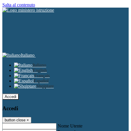
Salta al contenuto
Italiano
Italiano
English
Français
Español
Shqiptare
Accedi
Accedi
button close
×
Nome Utente