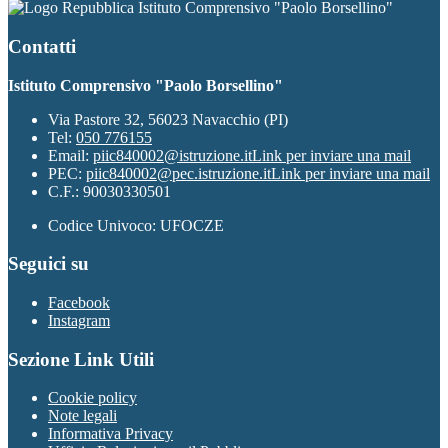
Istituto Comprensivo "Paolo Borsellino"
Contatti
Istituto Comprensivo "Paolo Borsellino"
Via Pastore 32, 56023 Navacchio (PI)
Tel:
050 776155
Email:
piic840002@istruzione.it
Link per inviare una mail
PEC:
piic840002@pec.istruzione.it
Link per inviare una mail
C.F.: 90030330501
Codice Univoco: UFOCZE
Seguici su
Facebook
Instagram
Sezione Link Utili
Cookie policy
Note legali
Informativa Privacy