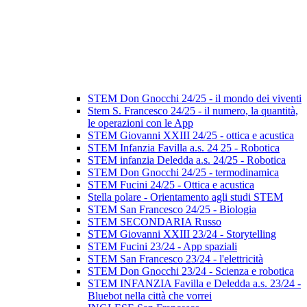
STEM Don Gnocchi 24/25 - il mondo dei viventi
Stem S. Francesco 24/25 - il numero, la quantità,
le operazioni con le App
STEM Giovanni XXIII 24/25 - ottica e acustica
STEM Infanzia Favilla a.s. 24 25 - Robotica
STEM infanzia Deledda a.s. 24/25 - Robotica
STEM Don Gnocchi 24/25 - termodinamica
STEM Fucini 24/25 - Ottica e acustica
Stella polare - Orientamento agli studi STEM
STEM San Francesco 24/25 - Biologia
STEM SECONDARIA Russo
STEM Giovanni XXIII 23/24 - Storytelling
STEM Fucini 23/24 - App spaziali
STEM San Francesco 23/24 - l'elettricità
STEM Don Gnocchi 23/24 - Scienza e robotica
STEM INFANZIA Favilla e Deledda a.s. 23/24 -
Bluebot nella città che vorrei