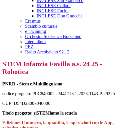
INGLESE San Francesco
INGLESE Collodi
INGLESE Fucini
INGLESE Don Gnocchi
Erasmus+
Scambio culturale
e-Twinning
Orchestra Scolastica Borsellino
Intercultura
PEZ
Radio Arcobaleno 92.12
STEM Infanzia Favilla a.s. 24 25 -
Robotica
PNRR - Stem e Multilinguismo
codice progetto: PIIC840002 - M4C1I3.1-2023-1143-P-29225
CUP: D54D23007040006
Titolo progetto: siSTEMiamo la scuola
Edizione: Il numero, la quantità, le operazioni con le App,
robotica educativa