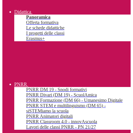
Didattica
Panoramica
Offerta formativa
Le schede didattiche
I progetti delle classi
Erasmus+
PNRR
PNRR DM 19 - Snodi formativi
PNRR Divari (DM 19) - ScuolAmica
PNRR Formazione (DM 66) - Umanesimo Digitale
PNRR STEM e multilinguismo (DM 65) -
siSTEMiamo la scuola
PNRR Animatori digitali
PNRR Classroom 4.0 - innovAscuola
Lavori delle classi PNRR - PN 21/27