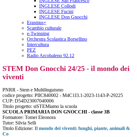
INGLESE San Francesco
INGLESE Collodi
INGLESE Fucini
INGLESE Don Gnocchi
Erasmus+
Scambio culturale
e-Twinning
Orchestra Scolastica Borsellino
Intercultura
PEZ
Radio Arcobaleno 92.12
STEM Don Gnocchi 24/25 - il mondo dei
viventi
PNRR -
Stem
e Multilinguismo
codice progetto: PIIC840002 - M4C1I3.1-2023-1143-P-29225
CUP: D54D23007040006
Titolo progetto:
siSTEMiamo
la scuola
SCUOLA PRIMARIA DON GNOCCHI - classe 3B
Formatore: Tomei Eleonora
Tutor: Silvia Selli
Titolo Edizione:
Il mondo dei viventi: funghi, piante, animali &
Co