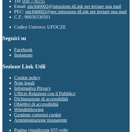
Tel:
050 776155
Email:
piic840002@istruzione.it
Link per inviare una mail
PEC:
piic840002@pec.istruzione.it
Link per inviare una mail
C.F.: 90030330501
Codice Univoco: UFOCZE
Seguici su
Facebook
Instagram
Sezione Link Utili
Cookie policy
Note legali
Informativa Privacy
Ufficio Relazioni con il Pubblico
Dichiarazione di accessibilità
Obiettivi di accessibilità
Whistleblowing
Gestione consensi cookie
Amministrazione trasparente
Pagina visualizzata
655
volte