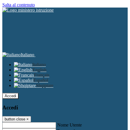
Salta al contenuto
Italiano
Italiano
English
Français
Español
Shqiptare
Accedi
Accedi
button close
×
Nome Utente