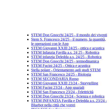
STEM Don Gnocchi 24/25 - il mondo dei viventi
Stem S. Francesco 24/25 - il numero, la quantità,
le operazioni con le App
STEM Giovanni XXIII 24/25 - ottica e acustica
STEM Infanzia Favilla a.s. 24 25 - Robotica
STEM infanzia Deledda a.s. 24/25 - Robotica
STEM Don Gnocchi 24/25 - termodinamica
STEM Fucini 24/25 - Ottica e acustica
Stella polare - Orientamento agli studi STEM
STEM San Francesco 24/25 - Biologia
STEM SECONDARIA Russo
STEM Giovanni XXIII 23/24 - Storytelling
STEM Fucini 23/24 - App spaziali
STEM San Francesco 23/24 - l'elettricità
STEM Don Gnocchi 23/24 - Scienza e robotica
STEM INFANZIA Favilla e Deledda a.s. 23/24 -
Bluebot nella città che vorrei