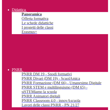
Didattica
Panoramica
Offerta formativa
Le schede didattiche
I progetti delle classi
Erasmus+
PNRR
PNRR DM 19 - Snodi formativi
PNRR Divari (DM 19) - ScuolAmica
PNRR Formazione (DM 66) - Umanesimo Digitale
PNRR STEM e multilinguismo (DM 65) -
siSTEMiamo la scuola
PNRR Animatori digitali
PNRR Classroom 4.0 - innovAscuola
Lavori delle classi PNRR - PN 21/27