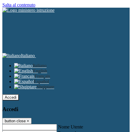
Salta al contenuto
Italiano
Italiano
English
Français
Español
Shqiptare
Accedi
Accedi
button close
×
Nome Utente