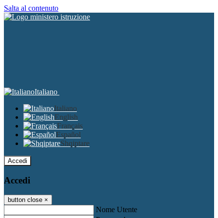
Salta al contenuto
Italiano
Italiano
English
Français
Español
Shqiptare
Accedi
Accedi
button close
×
Nome Utente