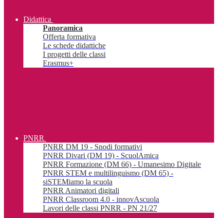
Didattica
Panoramica
Offerta formativa
Le schede didattiche
I progetti delle classi
Erasmus+
PNRR
PNRR DM 19 - Snodi formativi
PNRR Divari (DM 19) - ScuolAmica
PNRR Formazione (DM 66) - Umanesimo Digitale
PNRR STEM e multilinguismo (DM 65) -
siSTEMiamo la scuola
PNRR Animatori digitali
PNRR Classroom 4.0 - innovAscuola
Lavori delle classi PNRR - PN 21/27