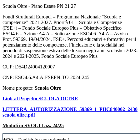
Scuola Oltre - Piano Estate PN 21 27
Fondi Strutturali Europei – Programma Nazionale “Scuola e
competenze” 2021-2027. Priorità 01 – Scuola e Competenze
(FSE+) – Fondo Sociale Europeo Plus – Obiettivo Specifico
ESO4.6 – Azione A4.A – Sotto azione ESO4.6. A4.A – Avviso
Prot. 59369, 19/04/2024, FSE+, Percorsi educativi e formativi per il
potenziamento delle competenze, l’inclusione e la socialità nel
periodo di sospensione estiva delle lezioni negli anni scolastici 2023-
2024 e 2024-2025, Fondo Sociale Europeo Plus
CUP:
D54D24004120007
CNP:
ESO4.6.A4.A-FSEPN-TO-2024-245
Nome progetto:
Scuola Oltre
Link al Progetto SCUOLA OLTRE
LETTERA_AUTORIZZAZIONE_59369_1_PIIC840002_2430
scuola oltre.pdf
Moduli in SVOLTI a.s. 24/25
4670
- English for you primaria 1