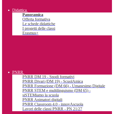
Didattica
Panoramica
Offerta formativa
Le schede didattiche
I progetti delle classi
Erasmus+
PNRR
PNRR DM 19 - Snodi formativi
PNRR Divari (DM 19) - ScuolAmica
PNRR Formazione (DM 66) - Umanesimo Digitale
PNRR STEM e multilinguismo (DM 65) -
siSTEMiamo la scuola
PNRR Animatori digitali
PNRR Classroom 4.0 - innovAscuola
Lavori delle classi PNRR - PN 21/27