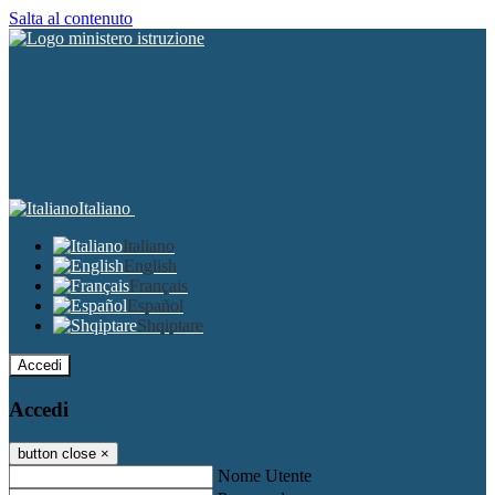
Salta al contenuto
Italiano
Italiano
English
Français
Español
Shqiptare
Accedi
Accedi
button close
×
Nome Utente