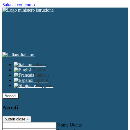
Salta al contenuto
Italiano
Italiano
English
Français
Español
Shqiptare
Accedi
Accedi
button close
×
Nome Utente