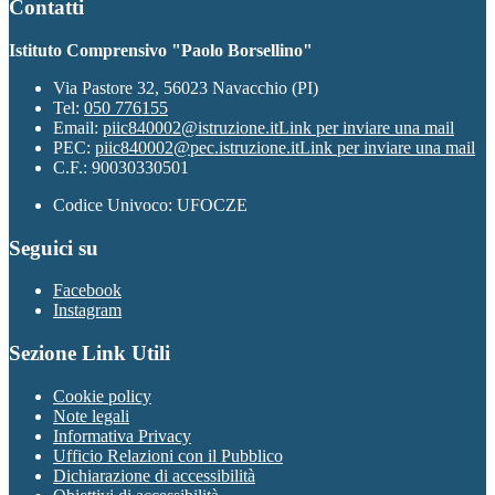
Contatti
Istituto Comprensivo "Paolo Borsellino"
Via Pastore 32, 56023 Navacchio (PI)
Tel:
050 776155
Email:
piic840002@istruzione.it
Link per inviare una mail
PEC:
piic840002@pec.istruzione.it
Link per inviare una mail
C.F.: 90030330501
Codice Univoco: UFOCZE
Seguici su
Facebook
Instagram
Sezione Link Utili
Cookie policy
Note legali
Informativa Privacy
Ufficio Relazioni con il Pubblico
Dichiarazione di accessibilità