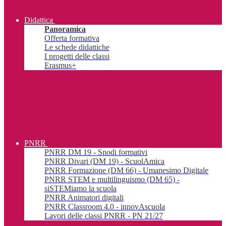
Didattica
Panoramica
Offerta formativa
Le schede didattiche
I progetti delle classi
Erasmus+
PNRR
PNRR DM 19 - Snodi formativi
PNRR Divari (DM 19) - ScuolAmica
PNRR Formazione (DM 66) - Umanesimo Digitale
PNRR STEM e multilinguismo (DM 65) -
siSTEMiamo la scuola
PNRR Animatori digitali
PNRR Classroom 4.0 - innovAscuola
Lavori delle classi PNRR - PN 21/27