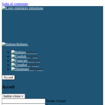
Salta al contenuto
Italiano
Italiano
English
Français
Español
Shqiptare
Accedi
Accedi
button close
×
Nome Utente