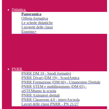
Didattica
Panoramica
Offerta formativa
Le schede didattiche
I progetti delle classi
Erasmus+
PNRR
PNRR DM 19 - Snodi formativi
PNRR Divari (DM 19) - ScuolAmica
PNRR Formazione (DM 66) - Umanesimo Digitale
PNRR STEM e multilinguismo (DM 65) -
siSTEMiamo la scuola
PNRR Animatori digitali
PNRR Classroom 4.0 - innovAscuola
Lavori delle classi PNRR - PN 21/27