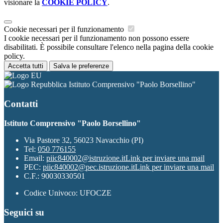
visionare la
COOKIE POLICY
.
Cookie necessari per il funzionamento
I cookie necessari per il funzionamento non possono essere
disabilitati. È possibile consultare l'elenco nella pagina della cookie
policy.
Accetta tutti
Salva le preferenze
Istituto Comprensivo "Paolo Borsellino"
Contatti
Istituto Comprensivo "Paolo Borsellino"
Via Pastore 32, 56023 Navacchio (PI)
Tel:
050 776155
Email:
piic840002@istruzione.it
Link per inviare una mail
PEC:
piic840002@pec.istruzione.it
Link per inviare una mail
C.F.: 90030330501
Codice Univoco: UFOCZE
Seguici su