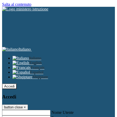
Salta al contenuto
Italiano
Italiano
English
Français
Español
Shqiptare
Accedi
Accedi
button close
×
Nome Utente