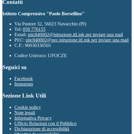
Contatti
Istituto Comprensivo "Paolo Borsellino"
Via Pastore 32, 56023 Navacchio (PI)
Tel:
050 776155
Email:
piic840002@istruzione.it
Link per inviare una mail
PEC:
piic840002@pec.istruzione.it
Link per inviare una mail
C.F.: 90030330501
Codice Univoco: UFOCZE
Seguici su
Facebook
Instagram
Sezione Link Utili
Cookie policy
Note legali
Informativa Privacy
Ufficio Relazioni con il Pubblico
Dichiarazione di accessibilità