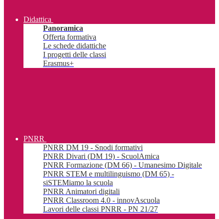
Didattica
Panoramica
Offerta formativa
Le schede didattiche
I progetti delle classi
Erasmus+
PNRR
PNRR DM 19 - Snodi formativi
PNRR Divari (DM 19) - ScuolAmica
PNRR Formazione (DM 66) - Umanesimo Digitale
PNRR STEM e multilinguismo (DM 65) -
siSTEMiamo la scuola
PNRR Animatori digitali
PNRR Classroom 4.0 - innovAscuola
Lavori delle classi PNRR - PN 21/27