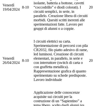
isolante, batteria a bottone, cavetti
Venerdì
8-10
“coccodrillo” e diodi colorati). I
20
19/04/2024
circuiti semplici, in serie, in
parallelo. Creazione libera di circuiti
morbidi. Quesiti scritti inerenti alle
sperimentazioni fatte. Lavoro per
gruppi di alunni o a coppie.
I circuiti elettrici su
carta
.
Sperimentazione di percorsi con pila
CR2032, filo piatto adesivo di rame,
led luminosi. Creazione di circuiti
Venerdì
elementari, in parallelo, in serie e
8-10
20
26/04/2024
con interruttore (switch di carta o
con graffetta metallica).
Rappresentazione grafica di quanto
sperimentato su schede predisposte.
Lavoro individuale
Applicazione delle conoscenze
acquisite sui circuiti per la
costruzione di un “
Sapientino
” a
tema libero, scelto dagli alunni (es.