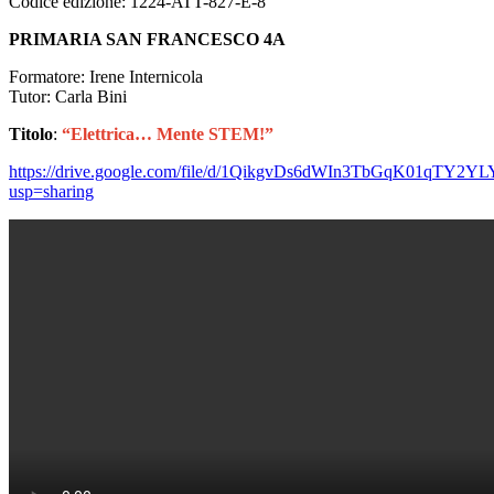
Codice edizione: 1224-ATT-827-E-8
PRIMARIA SAN FRANCESCO 4A
Formatore: Irene Internicola
Tutor: Carla Bini
Titolo
:
“Elettrica… Mente STEM!”
https://drive.google.com/file/d/1QikgvDs6dWIn3TbGqK01qTY2
usp=sharing