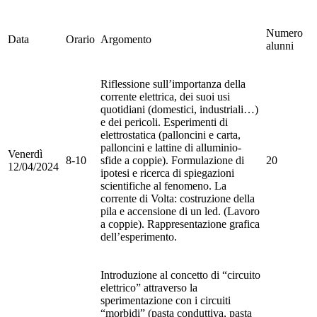
Numero
Data
Orario
Argomento
alunni
Riflessione sull’importanza della
corrente elettrica, dei suoi usi
quotidiani (domestici, industriali…)
e dei pericoli. Esperimenti di
elettrostatica
(palloncini e carta,
palloncini e lattine di alluminio-
Venerdì
8-10
sfide a coppie). Formulazione di
20
12/04/2024
ipotesi e ricerca di spiegazioni
scientifiche al fenomeno. La
corrente di Volta: costruzione della
pila
e accensione di un led. (Lavoro
a coppie). Rappresentazione grafica
dell’esperimento.
Introduzione al concetto di “
circuito
elettrico
” attraverso la
sperimentazione con i circuiti
“morbidi” (pasta conduttiva, pasta