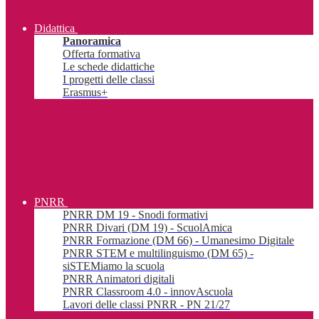
Didattica
Panoramica
Offerta formativa
Le schede didattiche
I progetti delle classi
Erasmus+
PNRR
PNRR DM 19 - Snodi formativi
PNRR Divari (DM 19) - ScuolAmica
PNRR Formazione (DM 66) - Umanesimo Digitale
PNRR STEM e multilinguismo (DM 65) -
siSTEMiamo la scuola
PNRR Animatori digitali
PNRR Classroom 4.0 - innovAscuola
Lavori delle classi PNRR - PN 21/27