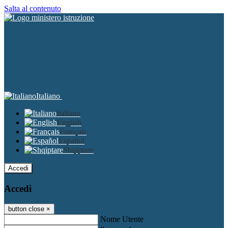
Salta al contenuto
Italiano
Italiano
English
Français
Español
Shqiptare
Accedi
Accedi
button close
×
Nome Utente