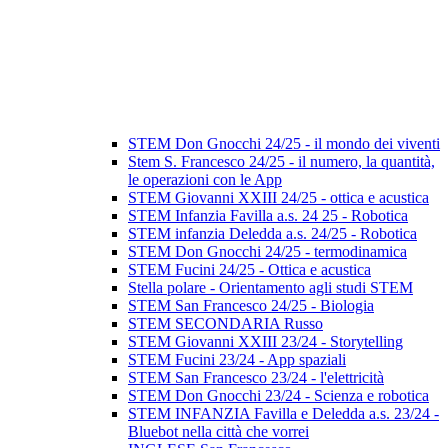
STEM Don Gnocchi 24/25 - il mondo dei viventi
Stem S. Francesco 24/25 - il numero, la quantità,
le operazioni con le App
STEM Giovanni XXIII 24/25 - ottica e acustica
STEM Infanzia Favilla a.s. 24 25 - Robotica
STEM infanzia Deledda a.s. 24/25 - Robotica
STEM Don Gnocchi 24/25 - termodinamica
STEM Fucini 24/25 - Ottica e acustica
Stella polare - Orientamento agli studi STEM
STEM San Francesco 24/25 - Biologia
STEM SECONDARIA Russo
STEM Giovanni XXIII 23/24 - Storytelling
STEM Fucini 23/24 - App spaziali
STEM San Francesco 23/24 - l'elettricità
STEM Don Gnocchi 23/24 - Scienza e robotica
STEM INFANZIA Favilla e Deledda a.s. 23/24 -
Bluebot nella città che vorrei