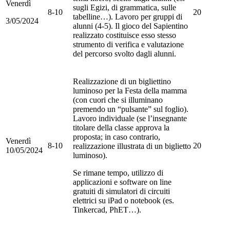
Venerdì
sugli Egizi, di grammatica, sulle
8-10
20
tabelline…). Lavoro per gruppi di
3/05/2024
alunni (4-5). Il gioco del Sapientino
realizzato costituisce esso stesso
strumento di verifica e valutazione
del percorso svolto dagli alunni.
Realizzazione di un
bigliettino
luminoso
per la Festa della mamma
(con cuori che si illuminano
premendo un “pulsante” sul foglio).
Lavoro individuale (se l’insegnante
titolare della classe approva la
proposta; in caso contrario,
Venerdì
8-10
20
realizzazione illustrata di un biglietto
10/05/2024
luminoso).
Se rimane tempo, utilizzo di
applicazioni e software on line
gratuiti di
simulatori
di circuiti
elettrici su iPad o notebook (es.
Tinkercad, PhET…).