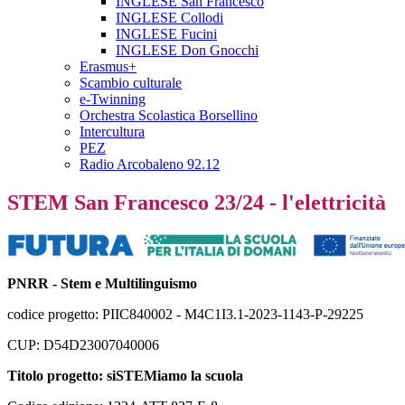
INGLESE San Francesco
INGLESE Collodi
INGLESE Fucini
INGLESE Don Gnocchi
Erasmus+
Scambio culturale
e-Twinning
Orchestra Scolastica Borsellino
Intercultura
PEZ
Radio Arcobaleno 92.12
STEM San Francesco 23/24 - l'elettricità
PNRR - Stem e Multilinguismo
codice progetto: PIIC840002 - M4C1I3.1-2023-1143-P-29225
CUP: D54D23007040006
Titolo progetto: siSTEMiamo la scuola