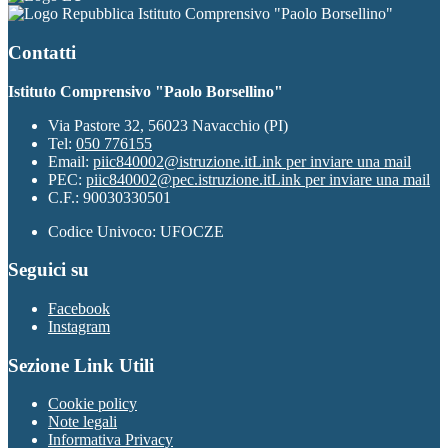
Istituto Comprensivo "Paolo Borsellino"
Contatti
Istituto Comprensivo "Paolo Borsellino"
Via Pastore 32, 56023 Navacchio (PI)
Tel:
050 776155
Email:
piic840002@istruzione.it
Link per inviare una mail
PEC:
piic840002@pec.istruzione.it
Link per inviare una mail
C.F.: 90030330501
Codice Univoco: UFOCZE
Seguici su
Facebook
Instagram
Sezione Link Utili
Cookie policy
Note legali
Informativa Privacy