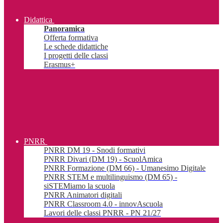
Didattica
Panoramica
Offerta formativa
Le schede didattiche
I progetti delle classi
Erasmus+
PNRR
PNRR DM 19 - Snodi formativi
PNRR Divari (DM 19) - ScuolAmica
PNRR Formazione (DM 66) - Umanesimo Digitale
PNRR STEM e multilinguismo (DM 65) -
siSTEMiamo la scuola
PNRR Animatori digitali
PNRR Classroom 4.0 - innovAscuola
Lavori delle classi PNRR - PN 21/27