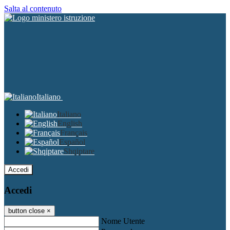
Salta al contenuto
Italiano
Italiano
English
Français
Español
Shqiptare
Accedi
Accedi
button close
×
Nome Utente