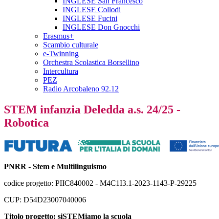
INGLESE San Francesco
INGLESE Collodi
INGLESE Fucini
INGLESE Don Gnocchi
Erasmus+
Scambio culturale
e-Twinning
Orchestra Scolastica Borsellino
Intercultura
PEZ
Radio Arcobaleno 92.12
STEM infanzia Deledda a.s. 24/25 -
Robotica
PNRR - Stem e Multilinguismo
codice progetto: PIIC840002 - M4C1I3.1-2023-1143-P-29225
CUP: D54D23007040006
Titolo progetto: siSTEMiamo la scuola