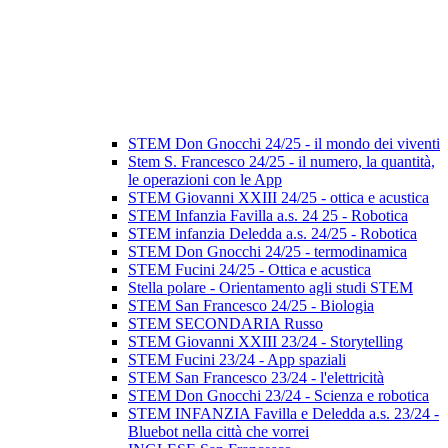
STEM Don Gnocchi 24/25 - il mondo dei viventi
Stem S. Francesco 24/25 - il numero, la quantità,
le operazioni con le App
STEM Giovanni XXIII 24/25 - ottica e acustica
STEM Infanzia Favilla a.s. 24 25 - Robotica
STEM infanzia Deledda a.s. 24/25 - Robotica
STEM Don Gnocchi 24/25 - termodinamica
STEM Fucini 24/25 - Ottica e acustica
Stella polare - Orientamento agli studi STEM
STEM San Francesco 24/25 - Biologia
STEM SECONDARIA Russo
STEM Giovanni XXIII 23/24 - Storytelling
STEM Fucini 23/24 - App spaziali
STEM San Francesco 23/24 - l'elettricità
STEM Don Gnocchi 23/24 - Scienza e robotica
STEM INFANZIA Favilla e Deledda a.s. 23/24 -
Bluebot nella città che vorrei