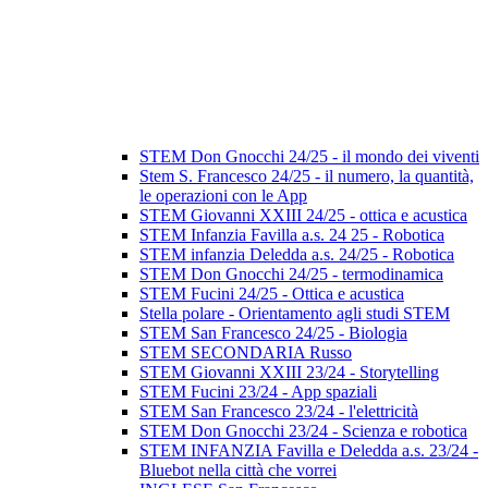
STEM Don Gnocchi 24/25 - il mondo dei viventi
Stem S. Francesco 24/25 - il numero, la quantità,
le operazioni con le App
STEM Giovanni XXIII 24/25 - ottica e acustica
STEM Infanzia Favilla a.s. 24 25 - Robotica
STEM infanzia Deledda a.s. 24/25 - Robotica
STEM Don Gnocchi 24/25 - termodinamica
STEM Fucini 24/25 - Ottica e acustica
Stella polare - Orientamento agli studi STEM
STEM San Francesco 24/25 - Biologia
STEM SECONDARIA Russo
STEM Giovanni XXIII 23/24 - Storytelling
STEM Fucini 23/24 - App spaziali
STEM San Francesco 23/24 - l'elettricità
STEM Don Gnocchi 23/24 - Scienza e robotica
STEM INFANZIA Favilla e Deledda a.s. 23/24 -
Bluebot nella città che vorrei