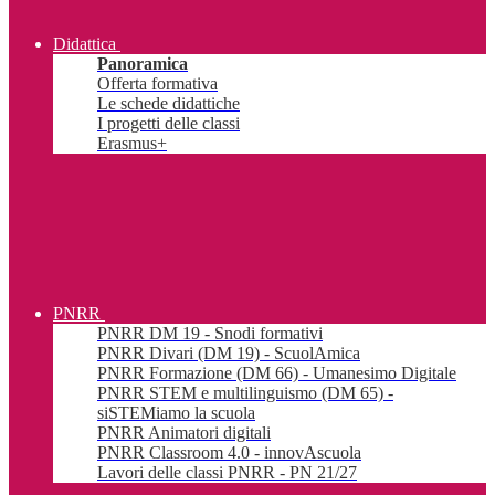
Didattica
Panoramica
Offerta formativa
Le schede didattiche
I progetti delle classi
Erasmus+
PNRR
PNRR DM 19 - Snodi formativi
PNRR Divari (DM 19) - ScuolAmica
PNRR Formazione (DM 66) - Umanesimo Digitale
PNRR STEM e multilinguismo (DM 65) -
siSTEMiamo la scuola
PNRR Animatori digitali
PNRR Classroom 4.0 - innovAscuola
Lavori delle classi PNRR - PN 21/27