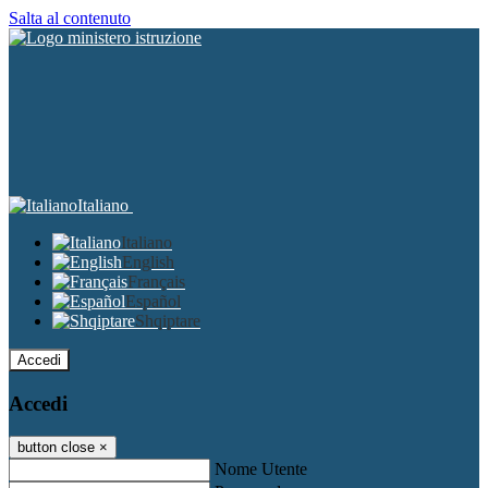
Salta al contenuto
Italiano
Italiano
English
Français
Español
Shqiptare
Accedi
Accedi
button close
×
Nome Utente