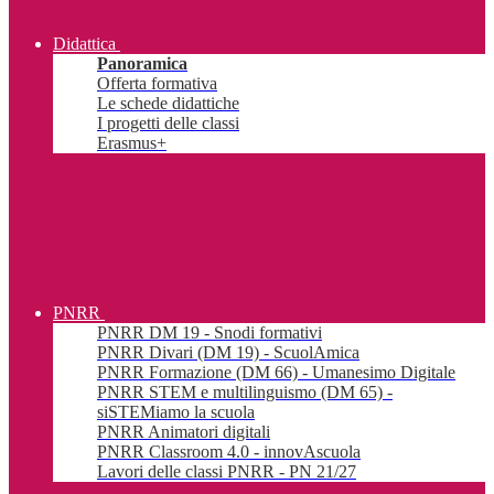
Didattica
Panoramica
Offerta formativa
Le schede didattiche
I progetti delle classi
Erasmus+
PNRR
PNRR DM 19 - Snodi formativi
PNRR Divari (DM 19) - ScuolAmica
PNRR Formazione (DM 66) - Umanesimo Digitale
PNRR STEM e multilinguismo (DM 65) -
siSTEMiamo la scuola
PNRR Animatori digitali
PNRR Classroom 4.0 - innovAscuola
Lavori delle classi PNRR - PN 21/27