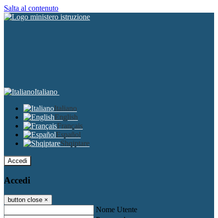
Salta al contenuto
Italiano
Italiano
English
Français
Español
Shqiptare
Accedi
Accedi
button close
×
Nome Utente