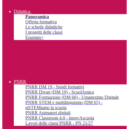
Didattica
Panoramica
Offerta formativa
Le schede didattiche
I progetti delle classi
Erasmus+
PNRR
PNRR DM 19 - Snodi formativi
PNRR Divari (DM 19) - ScuolAmica
PNRR Formazione (DM 66) - Umanesimo Digitale
PNRR STEM e multilinguismo (DM 65) -
siSTEMiamo la scuola
PNRR Animatori digitali
PNRR Classroom 4.0 - innovAscuola
Lavori delle classi PNRR - PN 21/27