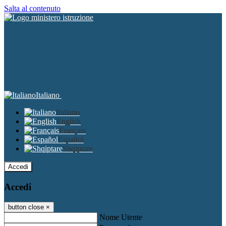
Salta al contenuto
Italiano
Italiano
English
Français
Español
Shqiptare
Accedi
Accedi
button close
×
Nome Utente