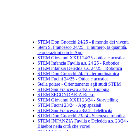
STEM Don Gnocchi 24/25 - il mondo dei viventi
Stem S. Francesco 24/25 - il numero, la quantità,
le operazioni con le App
STEM Giovanni XXIII 24/25 - ottica e acustica
STEM Infanzia Favilla a.s. 24 25 - Robotica
STEM infanzia Deledda a.s. 24/25 - Robotica
STEM Don Gnocchi 24/25 - termodinamica
STEM Fucini 24/25 - Ottica e acustica
Stella polare - Orientamento agli studi STEM
STEM San Francesco 24/25 - Biologia
STEM SECONDARIA Russo
STEM Giovanni XXIII 23/24 - Storytelling
STEM Fucini 23/24 - App spaziali
STEM San Francesco 23/24 - l'elettricità
STEM Don Gnocchi 23/24 - Scienza e robotica
STEM INFANZIA Favilla e Deledda a.s. 23/24 -
Bluebot nella città che vorrei