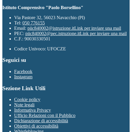
Istituto Comprensivo "Paolo Borsellino"
Via Pastore 32, 56023 Navacchio (PI)
Tel:
050 776155
Email:
piic840002@istruzione.it
Link per inviare una mail
PEC:
piic840002@pec.istruzione.it
Link per inviare una mail
C.F.: 90030330501
Codice Univoco: UFOCZE
Seguici su
Facebook
Instagram
Sezione Link Utili
Cookie policy
Note legali
Informativa Privacy
Ufficio Relazioni con il Pubblico
Dichiarazione di accessibilità
Obiettivi di accessibilità
Whistleblowing