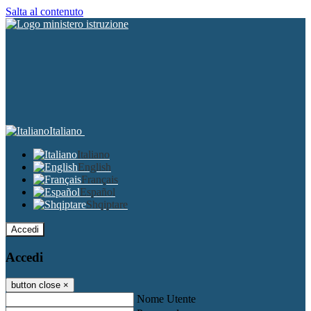
Salta al contenuto
Italiano
Italiano
English
Français
Español
Shqiptare
Accedi
Accedi
button close
×
Nome Utente