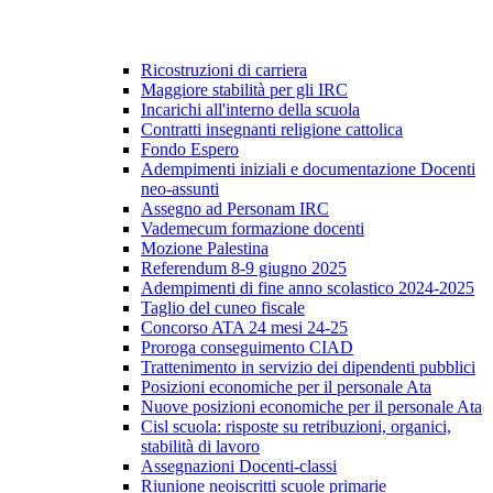
Ricostruzioni di carriera
Maggiore stabilità per gli IRC
Incarichi all'interno della scuola
Contratti insegnanti religione cattolica
Fondo Espero
Adempimenti iniziali e documentazione Docenti
neo-assunti
Assegno ad Personam IRC
Vademecum formazione docenti
Mozione Palestina
Referendum 8-9 giugno 2025
Adempimenti di fine anno scolastico 2024-2025
Taglio del cuneo fiscale
Concorso ATA 24 mesi 24-25
Proroga conseguimento CIAD
Trattenimento in servizio dei dipendenti pubblici
Posizioni economiche per il personale Ata
Nuove posizioni economiche per il personale Ata
Cisl scuola: risposte su retribuzioni, organici,
stabilità di lavoro
Assegnazioni Docenti-classi
Riunione neoiscritti scuole primarie