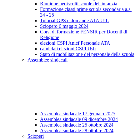
Riunione neoiscritti scuole dell'infanzia
Formazione classi prime scuola secondaria a.s.
24 - 25
Tutorial GPS e domande ATA UIL
Sciopero 6 maggio 2024
Corsi di formazione FENSIR per Docenti di
Religione
elezioni CSPI Anief Personale ATA
candidati elezioni CSPI Usb
Stato di mobilitazione del personale della scuola
Assemblee sindacali
Assemblea sindacale 17 gennaio 2025
Assemblea sindacale 09 dicembre 2024
Assemblea sindacale 25 ottobre 2024
Assemblea sindacale 28 ottobre 2024
Scioperi