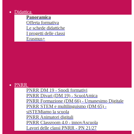
Didattica
Panoramica
Offerta formativa
Le schede didattiche
I progetti delle classi
Erasmus+
PNRR
PNRR DM 19 - Snodi formativi
PNRR Divari (DM 19) - ScuolAmica
PNRR Formazione (DM 66) - Umanesimo Digitale
PNRR STEM e multilinguismo (DM 65) -
siSTEMiamo la scuola
PNRR Animatori digitali
PNRR Classroom 4.0 - innovAscuola
Lavori delle classi PNRR - PN 21/27