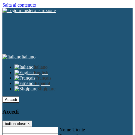
Salta al contenuto
Italiano
Italiano
English
Français
Español
Shqiptare
Accedi
Accedi
button close
×
Nome Utente