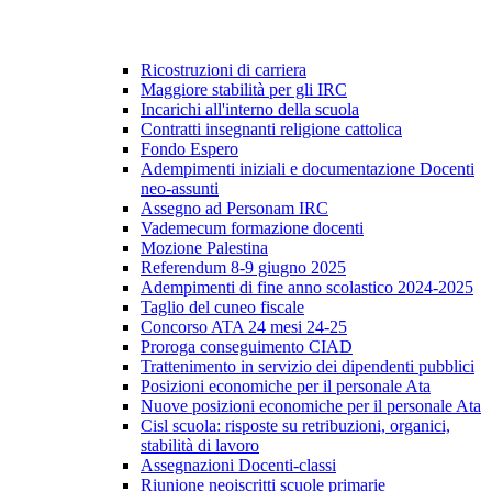
Ricostruzioni di carriera
Maggiore stabilità per gli IRC
Incarichi all'interno della scuola
Contratti insegnanti religione cattolica
Fondo Espero
Adempimenti iniziali e documentazione Docenti
neo-assunti
Assegno ad Personam IRC
Vademecum formazione docenti
Mozione Palestina
Referendum 8-9 giugno 2025
Adempimenti di fine anno scolastico 2024-2025
Taglio del cuneo fiscale
Concorso ATA 24 mesi 24-25
Proroga conseguimento CIAD
Trattenimento in servizio dei dipendenti pubblici
Posizioni economiche per il personale Ata
Nuove posizioni economiche per il personale Ata
Cisl scuola: risposte su retribuzioni, organici,
stabilità di lavoro
Assegnazioni Docenti-classi
Riunione neoiscritti scuole primarie