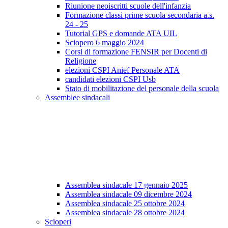
Riunione neoiscritti scuole dell'infanzia
Formazione classi prime scuola secondaria a.s.
24 - 25
Tutorial GPS e domande ATA UIL
Sciopero 6 maggio 2024
Corsi di formazione FENSIR per Docenti di
Religione
elezioni CSPI Anief Personale ATA
candidati elezioni CSPI Usb
Stato di mobilitazione del personale della scuola
Assemblee sindacali
Assemblea sindacale 17 gennaio 2025
Assemblea sindacale 09 dicembre 2024
Assemblea sindacale 25 ottobre 2024
Assemblea sindacale 28 ottobre 2024
Scioperi