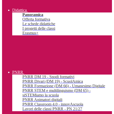
Didattica
Panoramica
Offerta formativa
Le schede didattiche
I progetti delle classi
Erasmus+
PNRR
PNRR DM 19 - Snodi formativi
PNRR Divari (DM 19) - ScuolAmica
PNRR Formazione (DM 66) - Umanesimo Digitale
PNRR STEM e multilinguismo (DM 65) -
siSTEMiamo la scuola
PNRR Animatori digitali
PNRR Classroom 4.0 - innovAscuola
Lavori delle classi PNRR - PN 21/27