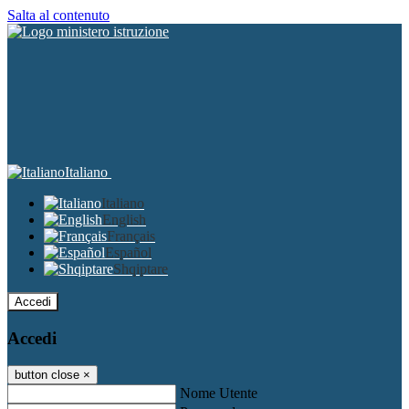
Salta al contenuto
Italiano
Italiano
English
Français
Español
Shqiptare
Accedi
Accedi
button close
×
Nome Utente