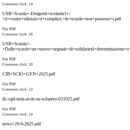
Contatore click: 24
USB+Scuola+-Dirigenti+scolastici+-
+il+vostro+silenzio+è+complice,+le+scuole+non+possono+t.pdf
File PDF
Contatore click: 26
USB+Scuola+-
+Dalle+scuole+un+nuovo+segnale+di+solidarietà+determinazione+e
File PDF
Contatore click: 20
CIB+SCIO+GEN+2025.pdf
File PDF
Contatore click: 22
flc-cgil-nota-ai-ds-su-sciopero-031025.pdf
File PDF
Contatore click: 24
news+29-9-2025.pdf