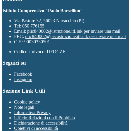
Istituto Comprensivo "Paolo Borsellino"
Via Pastore 32, 56023 Navacchio (PI)
Tel:
050 776155
Email:
piic840002@istruzione.it
Link per inviare una mail
PEC:
piic840002@pec.istruzione.it
Link per inviare una mail
C.F.: 90030330501
Codice Univoco: UFOCZE
Seguici su
Facebook
Instagram
Sezione Link Utili
Cookie policy
Note legali
Informativa Privacy
Ufficio Relazioni con il Pubblico
Dichiarazione di accessibilità
Obiettivi di accessibilità