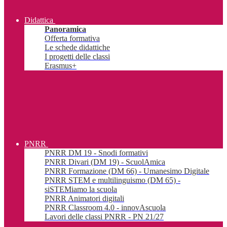
Didattica
Panoramica
Offerta formativa
Le schede didattiche
I progetti delle classi
Erasmus+
PNRR
PNRR DM 19 - Snodi formativi
PNRR Divari (DM 19) - ScuolAmica
PNRR Formazione (DM 66) - Umanesimo Digitale
PNRR STEM e multilinguismo (DM 65) -
siSTEMiamo la scuola
PNRR Animatori digitali
PNRR Classroom 4.0 - innovAscuola
Lavori delle classi PNRR - PN 21/27