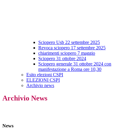
Sciopero Usb 22 settembre 2025
Revoca sciopero 17 settembre 2025
chiarimenti sciopero 7 maggio
Sciopero 31 ottobre 2024
Sciopero generale 31 ottobre 2024 con
manifestazione a Roma ore 10,30
Esito elezioni CSPI
ELEZIONI CSPI
Archivio news
Archivio News
News