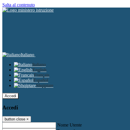
Salta al contenuto
Italiano
Italiano
English
Français
Español
Shqiptare
Accedi
Accedi
button close
×
Nome Utente