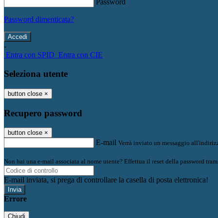
Password
Password dimenticata?
-
Entra con SPID
Entra con CIE
Seleziona utente
button close
×
Recupero password
button close
×
E-mail
Verrà inviato un messaggio all'indirizz
Non hai una e-mail associata al nome utente? Effettua il reset della password tram
E-mail inviata, si prega di controllare la casella di posta elettronica!
Errore
Chiudi