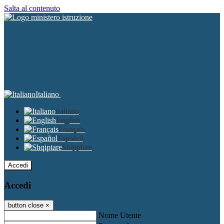
Salta al contenuto
Italiano
Italiano
English
Français
Español
Shqiptare
Accedi
Accedi
button close
×
Nome Utente