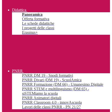
Didattica
Panoramica
Offerta formativa
Le schede didattiche
I progetti delle classi
Erasmus+
PNRR
PNRR DM 19 - Snodi formativi
PNRR Divari (DM 19) - ScuolAmica
PNRR Formazione (DM 66) - Umanesimo Digitale
PNRR STEM e multilinguismo (DM 65) -
siSTEMiamo la scuola
PNRR Animatori digitali
PNRR Classroom 4.0 - innovAscuola
Lavori delle classi PNRR - PN 21/27