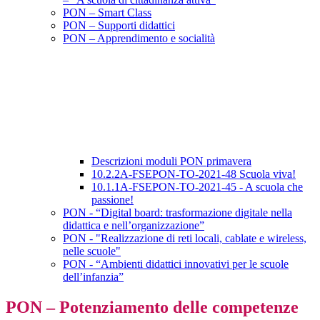
PON – Smart Class
PON – Supporti didattici
PON – Apprendimento e socialità
Descrizioni moduli PON primavera
10.2.2A-FSEPON-TO-2021-48 Scuola viva!
10.1.1A-FSEPON-TO-2021-45 - A scuola che
passione!
PON - “Digital board: trasformazione digitale nella
didattica e nell’organizzazione”
PON - "Realizzazione di reti locali, cablate e wireless,
nelle scuole"
PON - “Ambienti didattici innovativi per le scuole
dell’infanzia”
PON – Potenziamento delle competenze