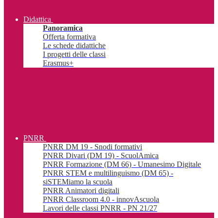
Didattica
Panoramica
Offerta formativa
Le schede didattiche
I progetti delle classi
Erasmus+
PNRR
PNRR DM 19 - Snodi formativi
PNRR Divari (DM 19) - ScuolAmica
PNRR Formazione (DM 66) - Umanesimo Digitale
PNRR STEM e multilinguismo (DM 65) -
siSTEMiamo la scuola
PNRR Animatori digitali
PNRR Classroom 4.0 - innovAscuola
Lavori delle classi PNRR - PN 21/27