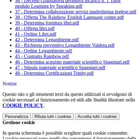
36 - Decreto Graduatoria definitiva incarico n. 1 Tutor
modulo Learning by Speaking.pdf
37 - Determina collaborazione servizi madrelingua inglese.pdf
38 - Offerta The Rainbow English Language centre.pdf
39 - Determina fornitura libri.pdf
40 - Offerta libri.pdf
41 - Ordine Libri.pdf
42 - Determina Legambiente.pdf
43 - Richiesta preventivo Legambiente Valdera.pdf
44 - Ordine Legambiente.pdf
45 - Contratto Rainbow.pdf
46 - Determina acquisto materiale scientifico Spaggiari.pdf
47 - Stipula materiale scientifico Spaggiari.pdf
48 - Determina Certificazioni Trinity.pdf
Notizie
Questo sito o gli strumenti terzi da questo utilizzati si avvalgono di
cookie necessari al funzionamento ed utili alle finalità illustrate nella
COOKIE POLICY
.
Personalizza
Rifiuta tutti
i cookies
Accetta tutti
i cookies
Gestione cookie
In questa schermata è possibile scegliere quali cookie consentire.
I cookie necessari sono quelli che consentono il funzionamento della