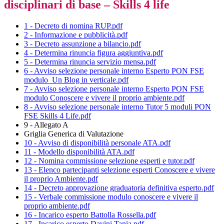
disciplinari di base – Skills 4 life
1 - Decreto di nomina RUP.pdf
2 - Informazione e pubblicità.pdf
3 - Decreto assunzione a bilancio.pdf
4 - Determina rinuncia figura aggiuntiva.pdf
5 - Determina rinuncia servizio mensa.pdf
6 - Avviso selezione personale interno Esperto PON FSE
modulo_Un Blog in verticale.pdf
7 - Avviso selezione personale interno Esperto PON FSE
modulo Conoscere e vivere il proprio ambiente.pdf
8 - Avviso selezione personale interno Tutor 5 moduli PON
FSE Skills 4 Life.pdf
9 - Allegato A
Griglia Generica di Valutazione
10 - Avviso di disponibilità personale ATA.pdf
11 - Modello disponibilità ATA.pdf
12 - Nomina commissione selezione esperti e tutor.pdf
13 - Elenco partecipanti selezione esperti Conoscere e vivere
il proprio Ambiente.pdf
14 - Decreto approvazione graduatoria definitiva esperto.pdf
15 - Verbale commissione modulo conoscere e vivere il
proprio ambiente.pdf
16 - Incarico esperto Battolla Rossella.pdf
17 - Incarico esperto Davini Tania.pdf