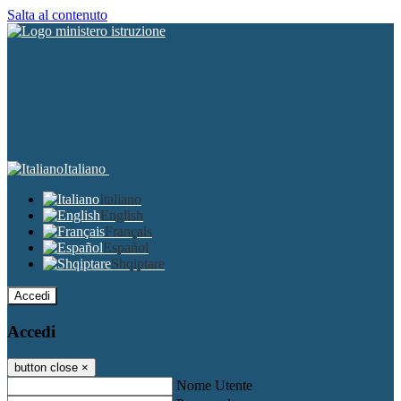
Salta al contenuto
Italiano
Italiano
English
Français
Español
Shqiptare
Accedi
Accedi
button close
×
Nome Utente