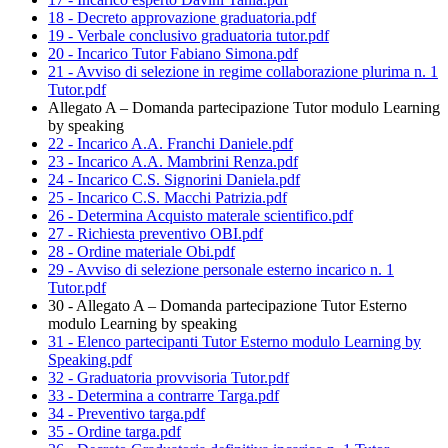
18 - Decreto approvazione graduatoria.pdf
19 - Verbale conclusivo graduatoria tutor.pdf
20 - Incarico Tutor Fabiano Simona.pdf
21 - Avviso di selezione in regime collaborazione plurima n. 1
Tutor.pdf
Allegato A – Domanda partecipazione Tutor modulo Learning
by speaking
22 - Incarico A.A. Franchi Daniele.pdf
23 - Incarico A.A. Mambrini Renza.pdf
24 - Incarico C.S. Signorini Daniela.pdf
25 - Incarico C.S. Macchi Patrizia.pdf
26 - Determina Acquisto materale scientifico.pdf
27 - Richiesta preventivo OBI.pdf
28 - Ordine materiale Obi.pdf
29 - Avviso di selezione personale esterno incarico n. 1
Tutor.pdf
30 - Allegato A – Domanda partecipazione Tutor Esterno
modulo Learning by speaking
31 - Elenco partecipanti Tutor Esterno modulo Learning by
Speaking.pdf
32 - Graduatoria provvisoria Tutor.pdf
33 - Determina a contrarre Targa.pdf
34 - Preventivo targa.pdf
35 - Ordine targa.pdf