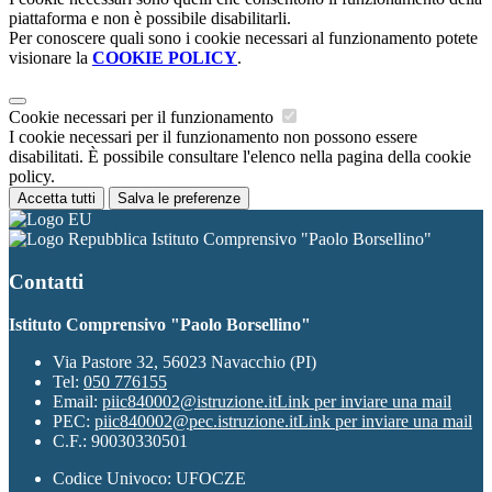
piattaforma e non è possibile disabilitarli.
Per conoscere quali sono i cookie necessari al funzionamento potete
visionare la
COOKIE POLICY
.
Cookie necessari per il funzionamento
I cookie necessari per il funzionamento non possono essere
disabilitati. È possibile consultare l'elenco nella pagina della cookie
policy.
Accetta tutti
Salva le preferenze
Istituto Comprensivo "Paolo Borsellino"
Contatti
Istituto Comprensivo "Paolo Borsellino"
Via Pastore 32, 56023 Navacchio (PI)
Tel:
050 776155
Email:
piic840002@istruzione.it
Link per inviare una mail
PEC:
piic840002@pec.istruzione.it
Link per inviare una mail
C.F.: 90030330501
Codice Univoco: UFOCZE