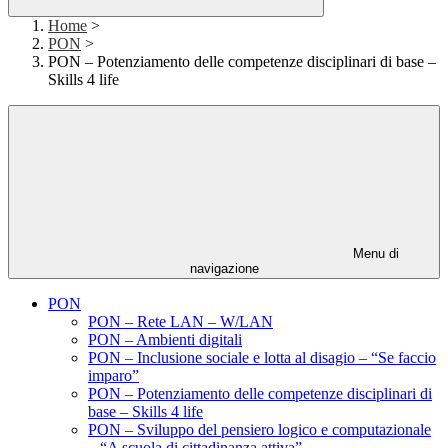
Home
>
PON
>
PON – Potenziamento delle competenze disciplinari di base –
Skills 4 life
Menu di
navigazione
PON
PON – Rete LAN – W/LAN
PON – Ambienti digitali
PON – Inclusione sociale e lotta al disagio – “Se faccio
imparo”
PON – Potenziamento delle competenze disciplinari di
base – Skills 4 life
PON – Sviluppo del pensiero logico e computazionale
– “A scuola di cittadinanza attiva”