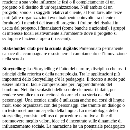
reazione a sua volta influenza le fasi o il completamento di un
progetto o il destino di un’organizzazione. Nell’ambito di un
progetto, sono s. i soggetti relativi al cliente, al fornitore, alle terze
parti (altre organizzazioni eventualmente coinvolte tra cliente e
fornitore), i membri del team di progetto, i fruitori dei risultati in
uscita dal progetto, i finanziatori (come banche e azionisti), i gruppi
di interesse locali relativamente all’ambiente dove il progetto si
sviluppa e l’azienda opera (Treccani).
Stakeholder club per la scuola digitale
: Partenariato permanente
capace di accompagnare e sostenere il cambiamento e l’innovazione
nella scuola.
Storytelling
: Lo Storytelling è l’atto del narrare, disciplina che usa i
principi della retorica e della narratologia. Tra le applicazioni più
importanti dello Storytelling c’è la pedagogia. Il ricorso a storie può
essere infatti di facile comprensione per l’apprendimento del
bambino. Nei libri scolastici delle scuole elementari infatti, per
rendere semplice un concetto si ricorre ad una storia o a dei
personaggi. Una tecnica simile è utilizzata anche nei corsi di lingue,
molti sono organizzati con dei personaggi, che tramite un dialogo o
un testo mostrano un aspetto della lingua. La metodologia dello
storytelling consiste nell’uso di procedure narrative al fine di
promuovere meglio valori, idee ed è incentrato sulle dinamiche di
influenzamento sociale. La narrazione ha un potenziale pedagogico