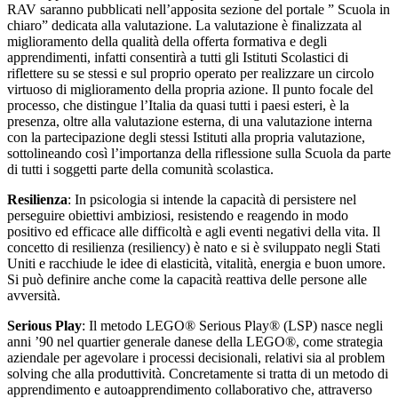
RAV saranno pubblicati nell’apposita sezione del portale ” Scuola in
chiaro” dedicata alla valutazione. La valutazione è finalizzata al
miglioramento della qualità della offerta formativa e degli
apprendimenti, infatti consentirà a tutti gli Istituti Scolastici di
riflettere su se stessi e sul proprio operato per realizzare un circolo
virtuoso di miglioramento della propria azione. Il punto focale del
processo, che distingue l’Italia da quasi tutti i paesi esteri, è la
presenza, oltre alla valutazione esterna, di una valutazione interna
con la partecipazione degli stessi Istituti alla propria valutazione,
sottolineando così l’importanza della riflessione sulla Scuola da parte
di tutti i soggetti parte della comunità scolastica.
Resilienza
: In psicologia si intende la capacità di persistere nel
perseguire obiettivi ambiziosi, resistendo e reagendo in modo
positivo ed efficace alle difficoltà e agli eventi negativi della vita. Il
concetto di resilienza (resiliency) è nato e si è sviluppato negli Stati
Uniti e racchiude le idee di elasticità, vitalità, energia e buon umore.
Si può definire anche come la capacità reattiva delle persone alle
avversità.
Serious Play
: Il metodo LEGO® Serious Play® (LSP) nasce negli
anni ’90 nel quartier generale danese della LEGO®, come strategia
aziendale per agevolare i processi decisionali, relativi sia al problem
solving che alla produttività. Concretamente si tratta di un metodo di
apprendimento e autoapprendimento collaborativo che, attraverso