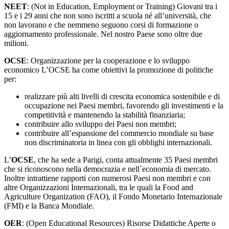
NEET
: (Not in Education, Employment or Training) Giovani tra i
15 e i 29 anni che non sono iscritti a scuola né all’università, che
non lavorano e che nemmeno seguono corsi di formazione o
aggiornamento professionale. Nel nostro Paese sono oltre due
milioni.
OCSE
: Organizzazione per la cooperazione e lo sviluppo
economico L’OCSE ha come obiettivi la promozione di politiche
per:
realizzare più alti livelli di crescita economica sostenibile e di
occupazione nei Paesi membri, favorendo gli investimenti e la
competitività e mantenendo la stabilità finanziaria;
contribuire allo sviluppo dei Paesi non membri;
contribuire all’espansione del commercio mondiale su base
non discriminatoria in linea con gli obblighi internazionali.
L’
OCSE
, che ha sede a Parigi, conta attualmente 35 Paesi membri
che si riconoscono nella democrazia e nell`economia di mercato.
Inoltre intrattiene rapporti con numerosi Paesi non membri e con
altre Organizzazioni Internazionali, tra le quali la Food and
Agriculture Organization (FAO), il Fondo Monetario Internazionale
(FMI) e la Banca Mondiale.
OER
: (Open Educational Resources) Risorse Didattiche Aperte o