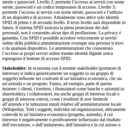
utente e password. Livello 2: permette l’accesso ai servizi con nome
utente, password e un codice temporaneo di accesso. Livello 3:
permette l’accesso ai servizi con nome utente, password e l’utilizzo
di un dispositivo di accesso. Attualmente sono attive solo identità
SPID di primo e di secondo livello. Il terzo livello sarà disponibile in
futuro. Il sistema SPID assicura la piena protezione dei dati
personali, non è consentito alcun tipo di profilazione. La privacy è
garantita. Con SPID è possibile accedere velocemente ai servizi
online della pubblica amministrazione ovunque una persona si trovi
e da qualsiasi dispositivo. Le amministrazioni che consentono
l’accesso ai propri servizi online tramite identità digitale unica
espongono il bottone di accesso SPID.
Stakeholder
: In economia con il termine stakeholder (portatore di
interesse) si indica genericamente un soggetto (o un gruppo di
soggetti) influente nei confronti di un’iniziativa economica, che sia
un’azienda o un progetto. Fanno, ad esempio, parte di questo
insieme: i clienti, i fornitori, i finanziatori come banche e azionisti (o
shareholder), i collaboratori, ma anche gruppi di interesse locali o
gruppi di interesse esterni, come i residenti di aree limitrofe
all’azienda e le istituzioni statali relative all’amministrazione locale
(Wikipedia). Tutti i soggetti, individui od organizzazioni, attivamente
coinvolti in un’iniziativa economica (progetto, azienda), il cui
interesse è negativamente o positivamente influenzato dal risultato
dell’esecuzione, o dall’andamento, dell’iniziativa e la cui azione o