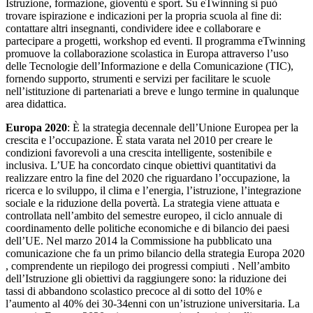
Istruzione, formazione, gioventù e sport. Su eTwinning si può
trovare ispirazione e indicazioni per la propria scuola al fine di:
contattare altri insegnanti, condividere idee e collaborare e
partecipare a progetti, workshop ed eventi. Il programma eTwinning
promuove la collaborazione scolastica in Europa attraverso l’uso
delle Tecnologie dell’Informazione e della Comunicazione (TIC),
fornendo supporto, strumenti e servizi per facilitare le scuole
nell’istituzione di partenariati a breve e lungo termine in qualunque
area didattica.
Europa 2020
: È la strategia decennale dell’Unione Europea per la
crescita e l’occupazione. È stata varata nel 2010 per creare le
condizioni favorevoli a una crescita intelligente, sostenibile e
inclusiva. L’UE ha concordato cinque obiettivi quantitativi da
realizzare entro la fine del 2020 che riguardano l’occupazione, la
ricerca e lo sviluppo, il clima e l’energia, l’istruzione, l’integrazione
sociale e la riduzione della povertà. La strategia viene attuata e
controllata nell’ambito del semestre europeo, il ciclo annuale di
coordinamento delle politiche economiche e di bilancio dei paesi
dell’UE. Nel marzo 2014 la Commissione ha pubblicato una
comunicazione che fa un primo bilancio della strategia Europa 2020
, comprendente un riepilogo dei progressi compiuti . Nell’ambito
dell’Istruzione gli obiettivi da raggiungere sono: la riduzione dei
tassi di abbandono scolastico precoce al di sotto del 10% e
l’aumento al 40% dei 30-34enni con un’istruzione universitaria. La