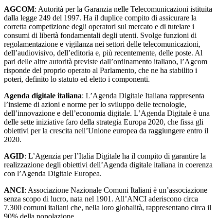
AGCOM
: Autorità per la Garanzia nelle Telecomunicazioni istituita
dalla legge 249 del 1997. Ha il duplice compito di assicurare la
corretta competizione degli operatori sul mercato e di tutelare i
consumi di libertà fondamentali degli utenti. Svolge funzioni di
regolamentazione e vigilanza nei settori delle telecomunicazioni,
dell’audiovisivo, dell’editoria e, più recentemente, delle poste. Al
pari delle altre autorità previste dall’ordinamento italiano, l’Agcom
risponde del proprio operato al Parlamento, che ne ha stabilito i
poteri, definito lo statuto ed eletto i componenti.
Agenda digitale italiana
: L’Agenda Digitale Italiana rappresenta
l’insieme di azioni e norme per lo sviluppo delle tecnologie,
dell’innovazione e dell’economia digitale. L’Agenda Digitale è una
delle sette iniziative faro della strategia Europa 2020, che fissa gli
obiettivi per la crescita nell’Unione europea da raggiungere entro il
2020.
AGID
: L’Agenzia per l’Italia Digitale ha il compito di garantire la
realizzazione degli obiettivi dell’Agenda digitale italiana in coerenza
con l’Agenda Digitale Europea.
ANCI
: Associazione Nazionale Comuni Italiani è un’associazione
senza scopo di lucro, nata nel 1901. All’ANCI aderiscono circa
7.300 comuni italiani che, nella loro globalità, rappresentano circa il
90% della popolazione.