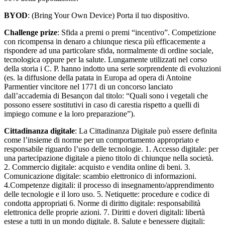
BYOD
: (Bring Your Own Device) Porta il tuo dispositivo.
Challenge prize
: Sfida a premi o premi “incentivo”. Competizione
con ricompensa in denaro a chiunque riesca più efficacemente a
rispondere ad una particolare sfida, normalmente di ordine sociale,
tecnologica oppure per la salute. Lungamente utilizzati nel corso
della storia i C. P. hanno indotto una serie sorprendente di evoluzioni
(es. la diffusione della patata in Europa ad opera di Antoine
Parmentier vincitore nel 1771 di un concorso lanciato
dall’accademia di Besançon dal titolo: “Quali sono i vegetali che
possono essere sostitutivi in caso di carestia rispetto a quelli di
impiego comune e la loro preparazione”).
Cittadinanza digitale
: La Cittadinanza Digitale può essere definita
come l’insieme di norme per un comportamento appropriato e
responsabile riguardo l’uso delle tecnologie. 1. Accesso digitale: per
una partecipazione digitale a pieno titolo di chiunque nella società.
2. Commercio digitale: acquisto e vendita online di beni. 3.
Comunicazione digitale: scambio elettronico di informazioni.
4.Competenze digitali: il processo di insegnamento/apprendimento
delle tecnologie e il loro uso. 5. Netiquette: procedure e codice di
condotta appropriati 6. Norme di diritto digitale: responsabilità
elettronica delle proprie azioni. 7. Diritti e doveri digitali: libertà
estese a tutti in un mondo digitale. 8. Salute e benessere digitali: