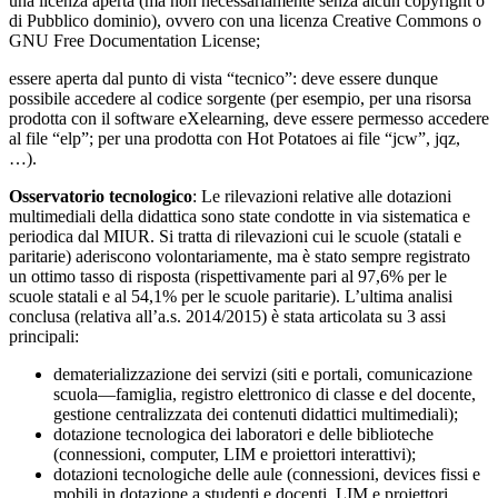
una licenza aperta (ma non necessariamente senza alcun copyright o
di Pubblico dominio), ovvero con una licenza Creative Commons o
GNU Free Documentation License;
essere aperta dal punto di vista “tecnico”: deve essere dunque
possibile accedere al codice sorgente (per esempio, per una risorsa
prodotta con il software eXelearning, deve essere permesso accedere
al file “elp”; per una prodotta con Hot Potatoes ai file “jcw”, jqz,
…).
Osservatorio tecnologico
: Le rilevazioni relative alle dotazioni
multimediali della didattica sono state condotte in via sistematica e
periodica dal MIUR. Si tratta di rilevazioni cui le scuole (statali e
paritarie) aderiscono volontariamente, ma è stato sempre registrato
un ottimo tasso di risposta (rispettivamente pari al 97,6% per le
scuole statali e al 54,1% per le scuole paritarie). L’ultima analisi
conclusa (relativa all’a.s. 2014/2015) è stata articolata su 3 assi
principali:
dematerializzazione dei servizi (siti e portali, comunicazione
scuola—famiglia, registro elettronico di classe e del docente,
gestione centralizzata dei contenuti didattici multimediali);
dotazione tecnologica dei laboratori e delle biblioteche
(connessioni, computer, LIM e proiettori interattivi);
dotazioni tecnologiche delle aule (connessioni, devices fissi e
mobili in dotazione a studenti e docenti, LIM e proiettori