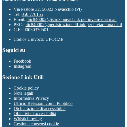
Via Pastore 32, 56023 Navacchio (PI)
Tel:
050 776155
Email:
piic840002@istruzione.it
Link per inviare una mail
PEC:
piic840002@pec.istruzione.it
Link per inviare una mail
C.F.: 90030330501
Codice Univoco: UFOCZE
Seguici su
Facebook
Instagram
Sezione Link Utili
Cookie policy
Note legali
Informativa Privacy
Ufficio Relazioni con il Pubblico
Dichiarazione di accessibilità
Obiettivi di accessibilità
Whistleblowing
Gestione consensi cookie