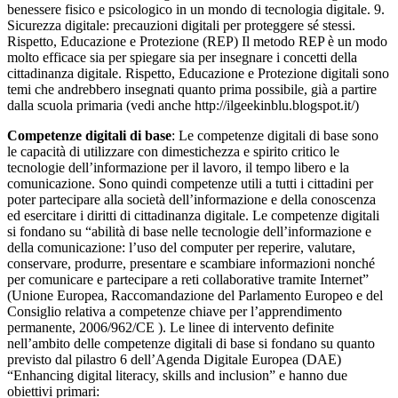
benessere fisico e psicologico in un mondo di tecnologia digitale. 9.
Sicurezza digitale: precauzioni digitali per proteggere sé stessi.
Rispetto, Educazione e Protezione (REP) Il metodo REP è un modo
molto efficace sia per spiegare sia per insegnare i concetti della
cittadinanza digitale. Rispetto, Educazione e Protezione digitali sono
temi che andrebbero insegnati quanto prima possibile, già a partire
dalla scuola primaria (vedi anche http://ilgeekinblu.blogspot.it/)
Competenze digitali di base
: Le competenze digitali di base sono
le capacità di utilizzare con dimestichezza e spirito critico le
tecnologie dell’informazione per il lavoro, il tempo libero e la
comunicazione. Sono quindi competenze utili a tutti i cittadini per
poter partecipare alla società dell’informazione e della conoscenza
ed esercitare i diritti di cittadinanza digitale. Le competenze digitali
si fondano su “abilità di base nelle tecnologie dell’informazione e
della comunicazione: l’uso del computer per reperire, valutare,
conservare, produrre, presentare e scambiare informazioni nonché
per comunicare e partecipare a reti collaborative tramite Internet”
(Unione Europea, Raccomandazione del Parlamento Europeo e del
Consiglio relativa a competenze chiave per l’apprendimento
permanente, 2006/962/CE ). Le linee di intervento definite
nell’ambito delle competenze digitali di base si fondano su quanto
previsto dal pilastro 6 dell’Agenda Digitale Europea (DAE)
“Enhancing digital literacy, skills and inclusion” e hanno due
obiettivi primari: