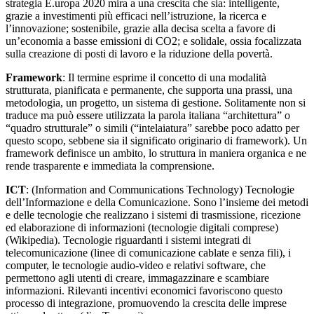
strategia E.uropa 2020 mira a una crescita che sia: intelligente,
grazie a investimenti più efficaci nell’istruzione, la ricerca e
l’innovazione; sostenibile, grazie alla decisa scelta a favore di
un’economia a basse emissioni di CO2; e solidale, ossia focalizzata
sulla creazione di posti di lavoro e la riduzione della povertà.
Framework
: Il termine esprime il concetto di una modalità
strutturata, pianificata e permanente, che supporta una prassi, una
metodologia, un progetto, un sistema di gestione. Solitamente non si
traduce ma può essere utilizzata la parola italiana “architettura” o
“quadro strutturale” o simili (“intelaiatura” sarebbe poco adatto per
questo scopo, sebbene sia il significato originario di framework). Un
framework definisce un ambito, lo struttura in maniera organica e ne
rende trasparente e immediata la comprensione.
ICT
: (Information and Communications Technology) Tecnologie
dell’Informazione e della Comunicazione. Sono l’insieme dei metodi
e delle tecnologie che realizzano i sistemi di trasmissione, ricezione
ed elaborazione di informazioni (tecnologie digitali comprese)
(Wikipedia). Tecnologie riguardanti i sistemi integrati di
telecomunicazione (linee di comunicazione cablate e senza fili), i
computer, le tecnologie audio-video e relativi software, che
permettono agli utenti di creare, immagazzinare e scambiare
informazioni. Rilevanti incentivi economici favoriscono questo
processo di integrazione, promuovendo la crescita delle imprese