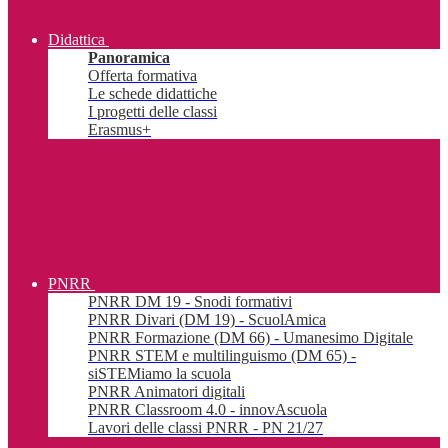
Didattica
Panoramica
Offerta formativa
Le schede didattiche
I progetti delle classi
Erasmus+
PNRR
PNRR DM 19 - Snodi formativi
PNRR Divari (DM 19) - ScuolAmica
PNRR Formazione (DM 66) - Umanesimo Digitale
PNRR STEM e multilinguismo (DM 65) -
siSTEMiamo la scuola
PNRR Animatori digitali
PNRR Classroom 4.0 - innovAscuola
Lavori delle classi PNRR - PN 21/27