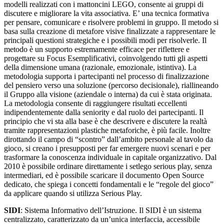
modelli realizzati con i mattoncini LEGO, consente ai gruppi di
discutere e migliorare la vita associativa. E’ una tecnica formativa
per pensare, comunicare e risolvere problemi in gruppo. Il metodo si
basa sulla creazione di metafore visive finalizzate a rappresentare le
principali questioni strategiche e i possibili modi per risolverle. Il
metodo è un supporto estremamente efficace per riflettere e
progettare su Focus Esemplificativi, coinvolgendo tutti gli aspetti
della dimensione umana (razionale, emozionale, istintiva). La
metodologia supporta i partecipanti nel processo di finalizzazione
del pensiero verso una soluzione (percorso decisionale), riallineando
il Gruppo alla visione (aziendale o interna) da cui è stata originata.
La metodologia consente di raggiungere risultati eccellenti
indipendentemente dalla seniority e dal ruolo dei partecipanti. Il
principio che vi sta alla base è che descrivere e discutere la realtà
tramite rappresentazioni plastiche metaforiche, è più facile. Inoltre
dirottando il campo di “scontro” dall’ambito personale al tavolo da
gioco, si creano i presupposti per far emergere nuovi scenari e per
trasformare la conoscenza individuale in capitale organizzativo. Dal
2010 è possibile ordinare direttamente i setlego serious play, senza
intermediari, ed è possibile scaricare il documento Open Source
dedicato, che spiega i concetti fondamentali e le “regole del gioco”
da applicare quando si utilizza Serious Play.
SIDI
: Sistema Informativo dell’Istruzione. Il SIDI è un sistema
centralizzato, caratterizzato da un’unica interfaccia, accessibile