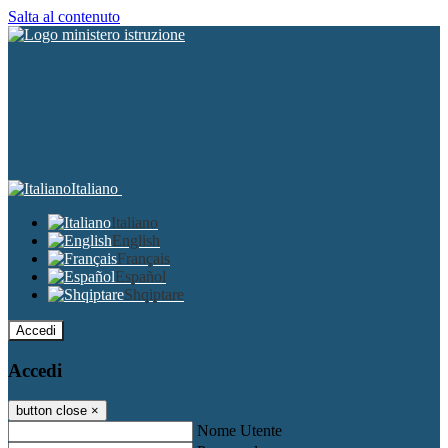
Salta al contenuto
Italiano
Italiano
English
Français
Español
Shqiptare
Accedi
Accedi
button close
×
Nome Utente