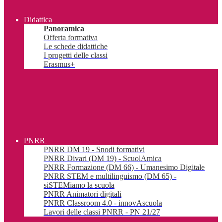
Didattica
Panoramica
Offerta formativa
Le schede didattiche
I progetti delle classi
Erasmus+
PNRR
PNRR DM 19 - Snodi formativi
PNRR Divari (DM 19) - ScuolAmica
PNRR Formazione (DM 66) - Umanesimo Digitale
PNRR STEM e multilinguismo (DM 65) -
siSTEMiamo la scuola
PNRR Animatori digitali
PNRR Classroom 4.0 - innovAscuola
Lavori delle classi PNRR - PN 21/27