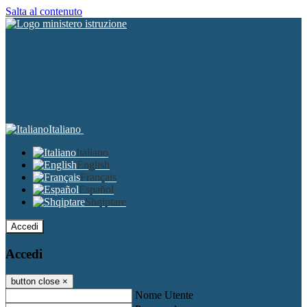
Salta al contenuto
Italiano
Italiano
English
Français
Español
Shqiptare
Accedi
Accedi
button close
×
Nome Utente