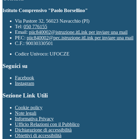
Istituto Comprensivo "Paolo Borsellino"
Via Pastore 32, 56023 Navacchio (PI)
Tel:
050 776155
Email:
piic840002@istruzione.it
Link per inviare una mail
PEC:
piic840002@pec.istruzione.it
Link per inviare una mail
C.F.: 90030330501
Codice Univoco: UFOCZE
Seguici su
Facebook
Instagram
Sezione Link Utili
Cookie policy
Note legali
Informativa Privacy
Ufficio Relazioni con il Pubblico
Dichiarazione di accessibilità
Obiettivi di accessibilità