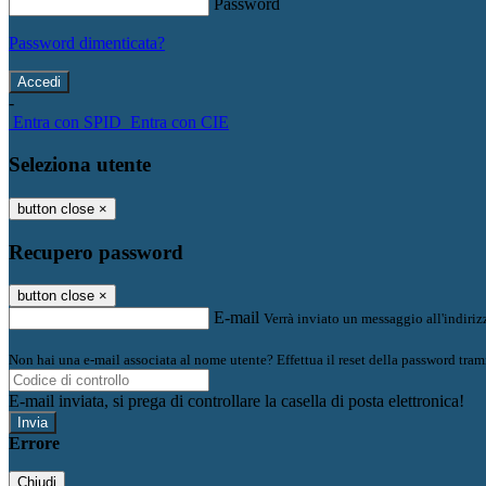
Password
Password dimenticata?
-
Entra con SPID
Entra con CIE
Seleziona utente
button close
×
Recupero password
button close
×
E-mail
Verrà inviato un messaggio all'indirizz
Non hai una e-mail associata al nome utente? Effettua il reset della password tram
E-mail inviata, si prega di controllare la casella di posta elettronica!
Errore
Chiudi