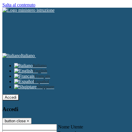
Salta al contenuto
Italiano
Italiano
English
Français
Español
Shqiptare
Accedi
Accedi
button close
×
Nome Utente