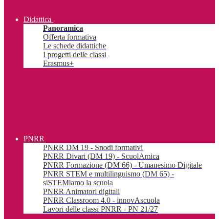
Didattica
Panoramica
Offerta formativa
Le schede didattiche
I progetti delle classi
Erasmus+
PNRR
PNRR DM 19 - Snodi formativi
PNRR Divari (DM 19) - ScuolAmica
PNRR Formazione (DM 66) - Umanesimo Digitale
PNRR STEM e multilinguismo (DM 65) -
siSTEMiamo la scuola
PNRR Animatori digitali
PNRR Classroom 4.0 - innovAscuola
Lavori delle classi PNRR - PN 21/27