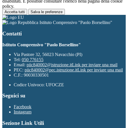
disabilitati. È possibile consultare l'elenco nella pagina della cookie
policy.
Accetta tutti
Salva le preferenze
Istituto Comprensivo "Paolo Borsellino"
Contatti
Istituto Comprensivo "Paolo Borsellino"
Via Pastore 32, 56023 Navacchio (PI)
Tel:
050 776155
Email:
piic840002@istruzione.it
Link per inviare una mail
PEC:
piic840002@pec.istruzione.it
Link per inviare una mail
C.F.: 90030330501
Codice Univoco: UFOCZE
Seguici su
Facebook
Instagram
Sezione Link Utili