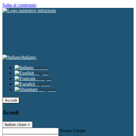
Salta al contenuto
Italiano
Italiano
English
Français
Español
Shqiptare
Accedi
Accedi
button close
×
Nome Utente