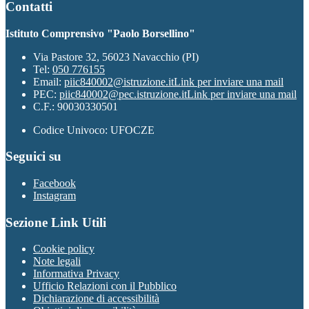
Contatti
Istituto Comprensivo "Paolo Borsellino"
Via Pastore 32, 56023 Navacchio (PI)
Tel:
050 776155
Email:
piic840002@istruzione.it
Link per inviare una mail
PEC:
piic840002@pec.istruzione.it
Link per inviare una mail
C.F.: 90030330501
Codice Univoco: UFOCZE
Seguici su
Facebook
Instagram
Sezione Link Utili
Cookie policy
Note legali
Informativa Privacy
Ufficio Relazioni con il Pubblico
Dichiarazione di accessibilità