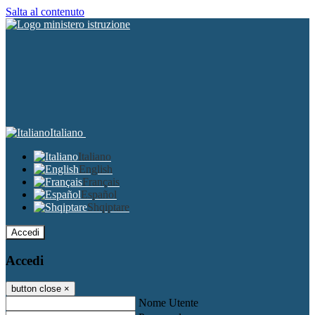
Salta al contenuto
Italiano
Italiano
English
Français
Español
Shqiptare
Accedi
Accedi
button close
×
Nome Utente