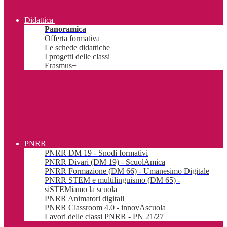
Didattica
Panoramica
Offerta formativa
Le schede didattiche
I progetti delle classi
Erasmus+
PNRR
PNRR DM 19 - Snodi formativi
PNRR Divari (DM 19) - ScuolAmica
PNRR Formazione (DM 66) - Umanesimo Digitale
PNRR STEM e multilinguismo (DM 65) -
siSTEMiamo la scuola
PNRR Animatori digitali
PNRR Classroom 4.0 - innovAscuola
Lavori delle classi PNRR - PN 21/27