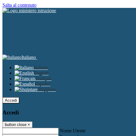
Salta al contenuto
Italiano
Italiano
English
Français
Español
Shqiptare
Accedi
Accedi
button close
×
Nome Utente