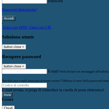
Password
Password dimenticata?
-
Entra con SPID
Entra con CIE
Seleziona utente
button close
×
Recupero password
button close
×
E-mail
Verrà inviato un messaggio all'indirizz
Non hai una e-mail associata al nome utente? Effettua il reset della password tram
E-mail inviata, si prega di controllare la casella di posta elettronica!
Errore
Chiudi