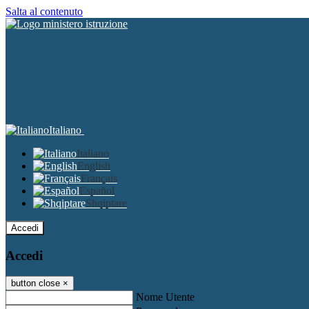
Salta al contenuto
Italiano
Italiano
English
Français
Español
Shqiptare
Accedi
Accedi
button close
×
Nome Utente