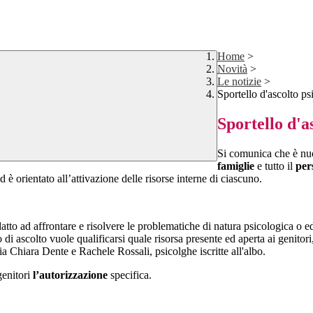
Home
>
Novità
>
Le notizie
>
Sportello d'ascolto ps
Sportello d'a
Si comunica che è nu
famiglie
e tutto il
per
 è orientato all’attivazione delle risorse interne di ciascuno.
datto ad affrontare e risolvere le problematiche di natura psicologica o 
lo di ascolto vuole qualificarsi quale risorsa presente ed aperta ai genitori,
ia Chiara Dente e Rachele Rossali, psicolghe iscritte all'albo.
genitori
l’autorizzazione
specifica.