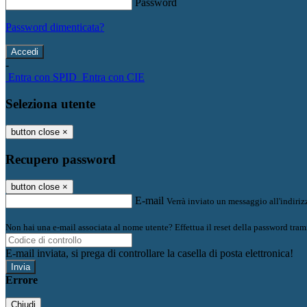
Password
Password dimenticata?
-
Entra con SPID
Entra con CIE
Seleziona utente
button close
×
Recupero password
button close
×
E-mail
Verrà inviato un messaggio all'indirizz
Non hai una e-mail associata al nome utente? Effettua il reset della password tram
E-mail inviata, si prega di controllare la casella di posta elettronica!
Errore
Chiudi