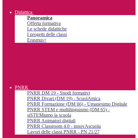
Didattica
Panoramica
Offerta formativa
Le schede didattiche
I progetti delle classi
Erasmus+
PNRR
PNRR DM 19 - Snodi formativi
PNRR Divari (DM 19) - ScuolAmica
PNRR Formazione (DM 66) - Umanesimo Digitale
PNRR STEM e multilinguismo (DM 65) -
siSTEMiamo la scuola
PNRR Animatori digitali
PNRR Classroom 4.0 - innovAscuola
Lavori delle classi PNRR - PN 21/27