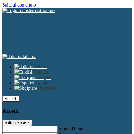
Salta al contenuto
Italiano
Italiano
English
Français
Español
Shqiptare
Accedi
Accedi
button close
×
Nome Utente