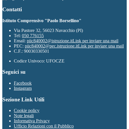
Contatti
Istituto Comprensivo "Paolo Borsellino"
Via Pastore 32, 56023 Navacchio (PI)
Tel:
050 776155
Email:
piic840002@istruzione.it
Link per inviare una mail
PEC:
piic840002@pec.istruzione.it
Link per inviare una mail
C.F.: 90030330501
Codice Univoco: UFOCZE
Seguici su
Facebook
Instagram
Sezione Link Utili
Cookie policy
Note legali
Informativa Privacy
Ufficio Relazioni con il Pubblico