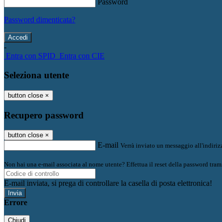
Password
Password dimenticata?
-
Entra con SPID
Entra con CIE
Seleziona utente
button close
×
Recupero password
button close
×
E-mail
Verrà inviato un messaggio all'indirizz
Non hai una e-mail associata al nome utente? Effettua il reset della password tram
E-mail inviata, si prega di controllare la casella di posta elettronica!
Errore
Chiudi