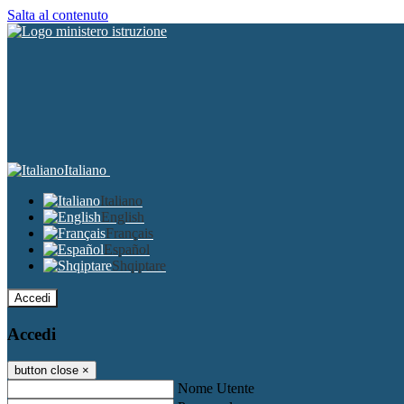
Salta al contenuto
Italiano
Italiano
English
Français
Español
Shqiptare
Accedi
Accedi
button close
×
Nome Utente