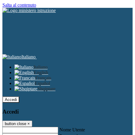
Salta al contenuto
Italiano
Italiano
English
Français
Español
Shqiptare
Accedi
Accedi
button close
×
Nome Utente