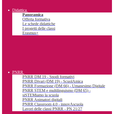
Didattica
Panoramica
Offerta formativa
Le schede didattiche
I progetti delle classi
Erasmus+
PNRR
PNRR DM 19 - Snodi formativi
PNRR Divari (DM 19) - ScuolAmica
PNRR Formazione (DM 66) - Umanesimo Digitale
PNRR STEM e multilinguismo (DM 65) -
siSTEMiamo la scuola
PNRR Animatori digitali
PNRR Classroom 4.0 - innovAscuola
Lavori delle classi PNRR - PN 21/27