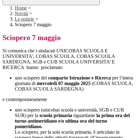
Home
>
Novità
>
Le notizie
>
Sciopero 7 maggio
Sciopero 7 maggio
Si comunica che i sindacati UNICOBAS SCUOLA E
UNIVERSITA’, COBAS SCUOLA, COBAS SCUOLA
SARDEGNA, SGB e CUB SCUOLA UNIVERSITA’ E
RICERCA
hanno proclamato
uno sciopero del
comparto Istruzione e Ricerca
per l’intera
giornata di
mercoledì 07 maggio 2025
(COBAS SCUOLA,
COBAS SCUOLA SARDEGNA)
e contemporaneamente
uno sciopero (unicobas scuola e università, SGB e CUR
SUR
)
per la
scuola primaria
riguardante
la prima ora del
turno antimeridiano e/o ultima ora del turno
pomeridiano.
Lo sciopero, per la sola scuola primaria, è articolato in
sciopero breve delle attività funzionali all’insegnamento