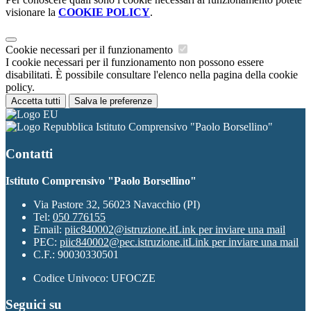
visionare la
COOKIE POLICY
.
Cookie necessari per il funzionamento
I cookie necessari per il funzionamento non possono essere
disabilitati. È possibile consultare l'elenco nella pagina della cookie
policy.
Accetta tutti
Salva le preferenze
Istituto Comprensivo "Paolo Borsellino"
Contatti
Istituto Comprensivo "Paolo Borsellino"
Via Pastore 32, 56023 Navacchio (PI)
Tel:
050 776155
Email:
piic840002@istruzione.it
Link per inviare una mail
PEC:
piic840002@pec.istruzione.it
Link per inviare una mail
C.F.: 90030330501
Codice Univoco: UFOCZE
Seguici su