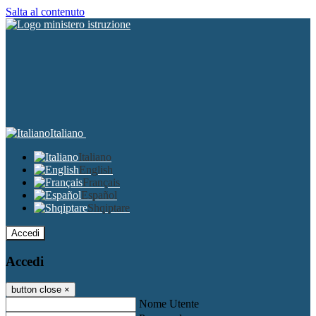
Salta al contenuto
Italiano
Italiano
English
Français
Español
Shqiptare
Accedi
Accedi
button close
×
Nome Utente