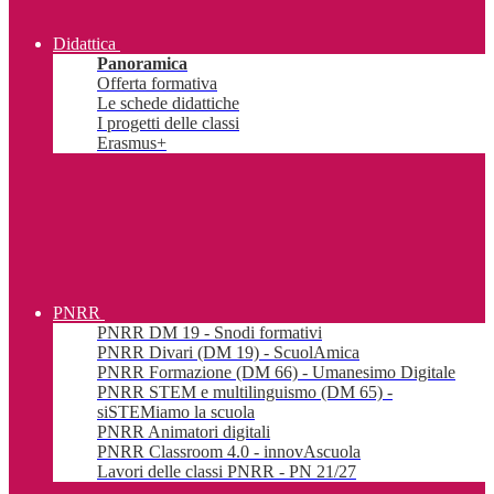
Didattica
Panoramica
Offerta formativa
Le schede didattiche
I progetti delle classi
Erasmus+
PNRR
PNRR DM 19 - Snodi formativi
PNRR Divari (DM 19) - ScuolAmica
PNRR Formazione (DM 66) - Umanesimo Digitale
PNRR STEM e multilinguismo (DM 65) -
siSTEMiamo la scuola
PNRR Animatori digitali
PNRR Classroom 4.0 - innovAscuola
Lavori delle classi PNRR - PN 21/27