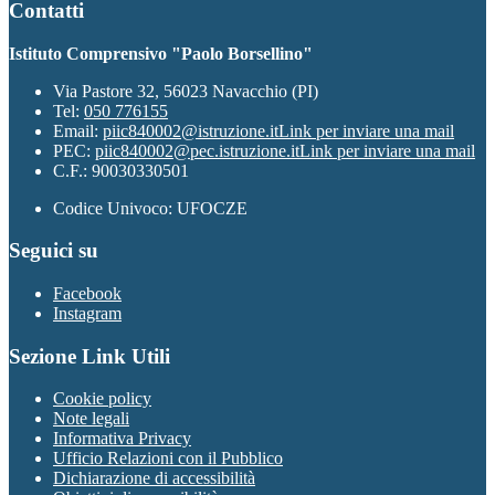
Contatti
Istituto Comprensivo "Paolo Borsellino"
Via Pastore 32, 56023 Navacchio (PI)
Tel:
050 776155
Email:
piic840002@istruzione.it
Link per inviare una mail
PEC:
piic840002@pec.istruzione.it
Link per inviare una mail
C.F.: 90030330501
Codice Univoco: UFOCZE
Seguici su
Facebook
Instagram
Sezione Link Utili
Cookie policy
Note legali
Informativa Privacy
Ufficio Relazioni con il Pubblico
Dichiarazione di accessibilità