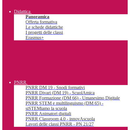
Didattica
Panoramica
Offerta formativa
Le schede didattiche
I progetti delle classi
Erasmus+
PNRR
PNRR DM 19 - Snodi formativi
PNRR Divari (DM 19) - ScuolAmica
PNRR Formazione (DM 66) - Umanesimo Digitale
PNRR STEM e multilinguismo (DM 65) -
siSTEMiamo la scuola
PNRR Animatori digitali
PNRR Classroom 4.0 - innovAscuola
Lavori delle classi PNRR - PN 21/27