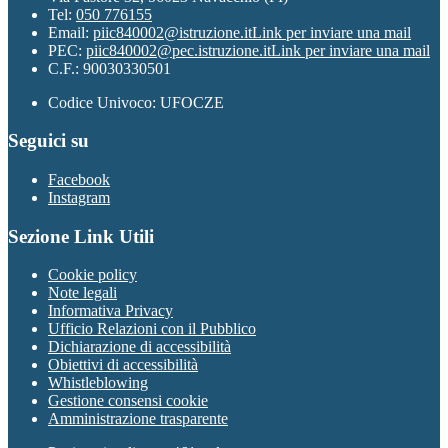
Tel:
050 776155
Email:
piic840002@istruzione.it
Link per inviare una mail
PEC:
piic840002@pec.istruzione.it
Link per inviare una mail
C.F.: 90030330501
Codice Univoco: UFOCZE
Seguici su
Facebook
Instagram
Sezione Link Utili
Cookie policy
Note legali
Informativa Privacy
Ufficio Relazioni con il Pubblico
Dichiarazione di accessibilità
Obiettivi di accessibilità
Whistleblowing
Gestione consensi cookie
Amministrazione trasparente