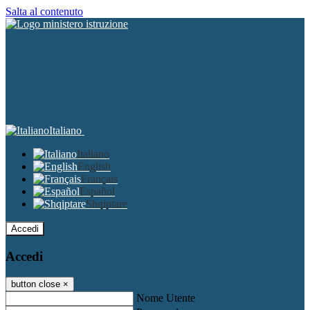
Salta al contenuto
Italiano
Italiano
English
Français
Español
Shqiptare
Accedi
Accedi
button close
×
Nome Utente