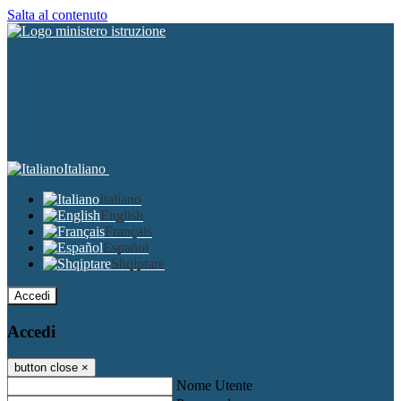
Salta al contenuto
Italiano
Italiano
English
Français
Español
Shqiptare
Accedi
Accedi
button close
×
Nome Utente