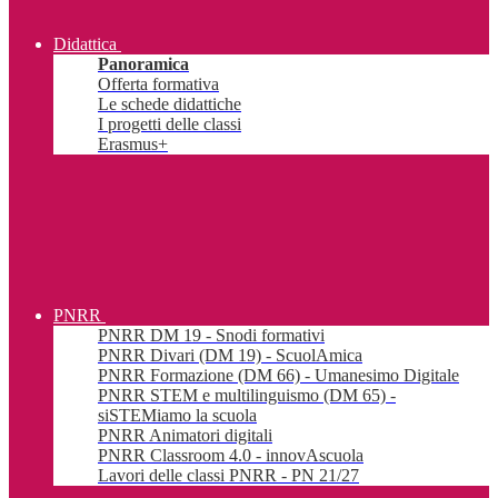
Didattica
Panoramica
Offerta formativa
Le schede didattiche
I progetti delle classi
Erasmus+
PNRR
PNRR DM 19 - Snodi formativi
PNRR Divari (DM 19) - ScuolAmica
PNRR Formazione (DM 66) - Umanesimo Digitale
PNRR STEM e multilinguismo (DM 65) -
siSTEMiamo la scuola
PNRR Animatori digitali
PNRR Classroom 4.0 - innovAscuola
Lavori delle classi PNRR - PN 21/27