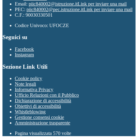
Email:
piic840002@istruzione.it
Link per inviare una mail
PEC:
piic840002@pec.istruzione.it
Link per inviare una mail
C.F.: 90030330501
Codice Univoco: UFOCZE
Seguici su
Facebook
Instagram
Sezione Link Utili
Cookie policy
Note legali
Informativa Privacy
Ufficio Relazioni con il Pubblico
Dichiarazione di accessibilità
Obiettivi di accessibilità
Whistleblowing
Gestione consensi cookie
Amministrazione trasparente
Pagina visualizzata
570
volte