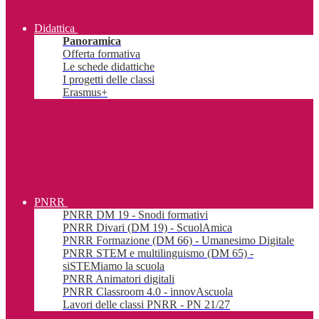
Didattica
Panoramica
Offerta formativa
Le schede didattiche
I progetti delle classi
Erasmus+
PNRR
PNRR DM 19 - Snodi formativi
PNRR Divari (DM 19) - ScuolAmica
PNRR Formazione (DM 66) - Umanesimo Digitale
PNRR STEM e multilinguismo (DM 65) -
siSTEMiamo la scuola
PNRR Animatori digitali
PNRR Classroom 4.0 - innovAscuola
Lavori delle classi PNRR - PN 21/27