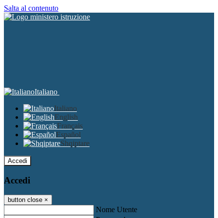
Salta al contenuto
Italiano
Italiano
English
Français
Español
Shqiptare
Accedi
Accedi
button close
×
Nome Utente