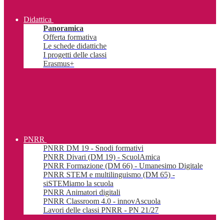
Didattica
Panoramica
Offerta formativa
Le schede didattiche
I progetti delle classi
Erasmus+
PNRR
PNRR DM 19 - Snodi formativi
PNRR Divari (DM 19) - ScuolAmica
PNRR Formazione (DM 66) - Umanesimo Digitale
PNRR STEM e multilinguismo (DM 65) -
siSTEMiamo la scuola
PNRR Animatori digitali
PNRR Classroom 4.0 - innovAscuola
Lavori delle classi PNRR - PN 21/27