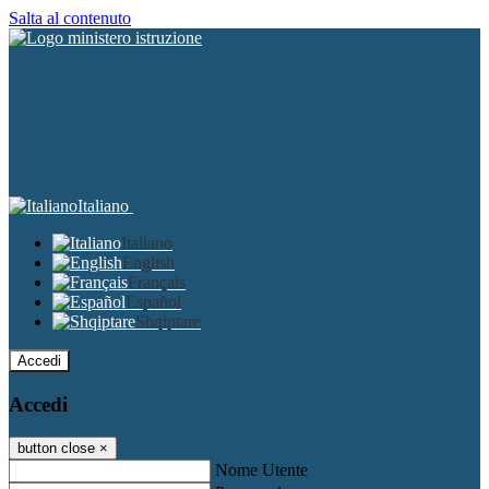
Salta al contenuto
Italiano
Italiano
English
Français
Español
Shqiptare
Accedi
Accedi
button close
×
Nome Utente