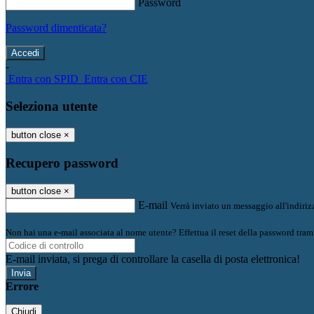
Password
Password dimenticata?
-
Entra con SPID
Entra con CIE
Seleziona utente
button close
×
Recupero password
button close
×
E-mail
Verrà inviato un messaggio all'indirizz
Non hai una e-mail associata al nome utente? Effettua il reset della password tram
E-mail inviata, si prega di controllare la casella di posta elettronica!
Errore
Chiudi