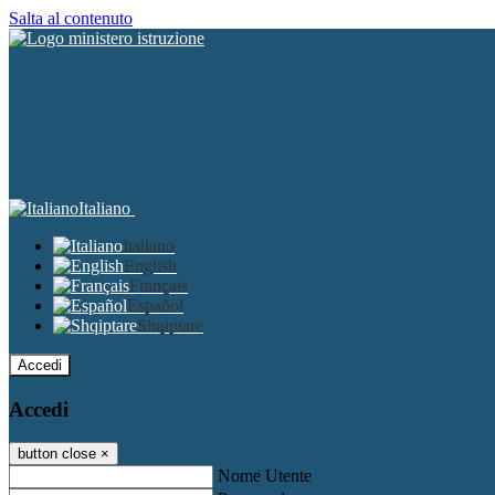
Salta al contenuto
Italiano
Italiano
English
Français
Español
Shqiptare
Accedi
Accedi
button close
×
Nome Utente