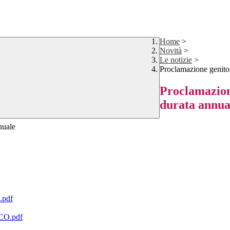
Home
>
Novità
>
Le notizie
>
Proclamazione genitori
Proclamazione
durata annua
nnuale
.pdf
SCO.pdf