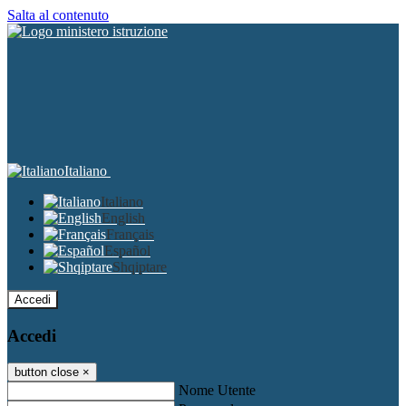
Salta al contenuto
Italiano
Italiano
English
Français
Español
Shqiptare
Accedi
Accedi
button close
×
Nome Utente