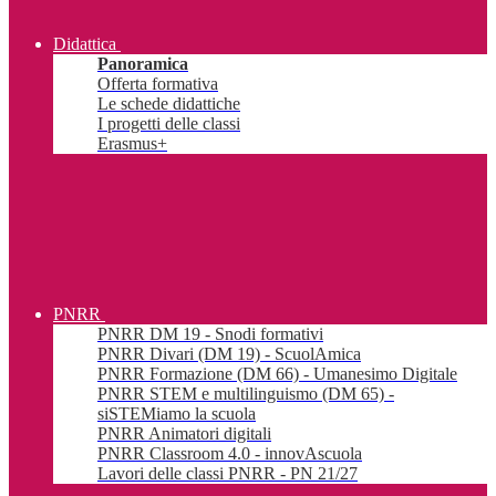
Didattica
Panoramica
Offerta formativa
Le schede didattiche
I progetti delle classi
Erasmus+
PNRR
PNRR DM 19 - Snodi formativi
PNRR Divari (DM 19) - ScuolAmica
PNRR Formazione (DM 66) - Umanesimo Digitale
PNRR STEM e multilinguismo (DM 65) -
siSTEMiamo la scuola
PNRR Animatori digitali
PNRR Classroom 4.0 - innovAscuola
Lavori delle classi PNRR - PN 21/27