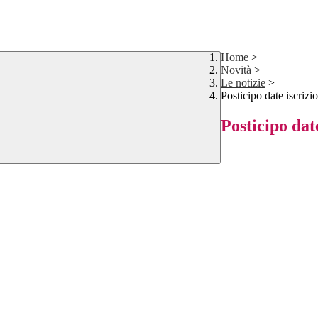
Home
>
Novità
>
Le notizie
>
Posticipo date iscrizio
Posticipo date