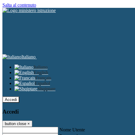
Salta al contenuto
Italiano
Italiano
English
Français
Español
Shqiptare
Accedi
Accedi
button close
×
Nome Utente