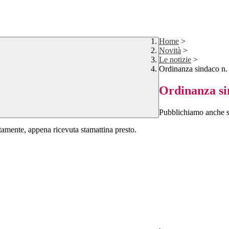
Home
>
Novità
>
Le notizie
>
Ordinanza sindaco n.
Ordinanza si
Pubblichiamo anche su
amente, appena ricevuta stamattina presto.