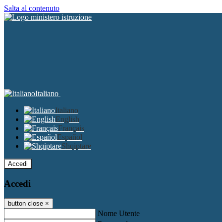
Salta al contenuto
Italiano
Italiano
English
Français
Español
Shqiptare
Accedi
Accedi
button close
×
Nome Utente