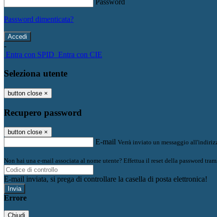
Password
Password dimenticata?
-
Entra con SPID
Entra con CIE
Seleziona utente
button close
×
Recupero password
button close
×
E-mail
Verrà inviato un messaggio all'indirizz
Non hai una e-mail associata al nome utente? Effettua il reset della password tram
E-mail inviata, si prega di controllare la casella di posta elettronica!
Errore
Chiudi