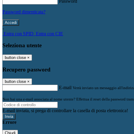
Password
Password dimenticata?
-
Entra con SPID
Entra con CIE
Seleziona utente
button close
×
Recupero password
button close
×
E-mail
Verrà inviato un messaggio all'indirizz
Non hai una e-mail associata al nome utente? Effettua il reset della password tram
E-mail inviata, si prega di controllare la casella di posta elettronica!
Errore
Chiudi