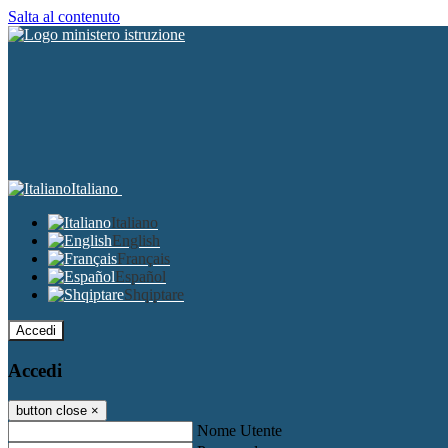
Salta al contenuto
Italiano
Italiano
English
Français
Español
Shqiptare
Accedi
Accedi
button close
×
Nome Utente