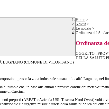
Home
>
Novità
>
Le notizie
>
Ordinanza del Sindac
Ordinanza de
OGGETTO : PROV
DELLA SALUTE PU
TÀ LUGNANO (COMUNE DI VICOPISANO)
oporzioni presso la zona industriale situata in località Lugnano, nel l
mo e che, in base alle attuali e previste condizioni meteo-climatiche 
Comune di Cascina;
 enti preposti (ARPAT e Azienda USL Toscana Nord Ovest) volti a verifi
recauzionale e d'urgenza misure a tutela della salute pubblica dei cittadi