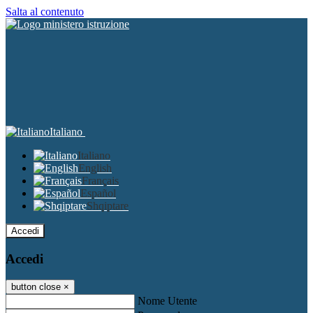
Salta al contenuto
Italiano
Italiano
English
Français
Español
Shqiptare
Accedi
Accedi
button close
×
Nome Utente