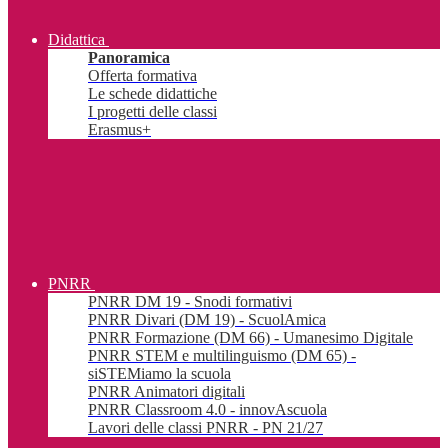
Didattica
Panoramica
Offerta formativa
Le schede didattiche
I progetti delle classi
Erasmus+
PNRR
PNRR DM 19 - Snodi formativi
PNRR Divari (DM 19) - ScuolAmica
PNRR Formazione (DM 66) - Umanesimo Digitale
PNRR STEM e multilinguismo (DM 65) -
siSTEMiamo la scuola
PNRR Animatori digitali
PNRR Classroom 4.0 - innovAscuola
Lavori delle classi PNRR - PN 21/27