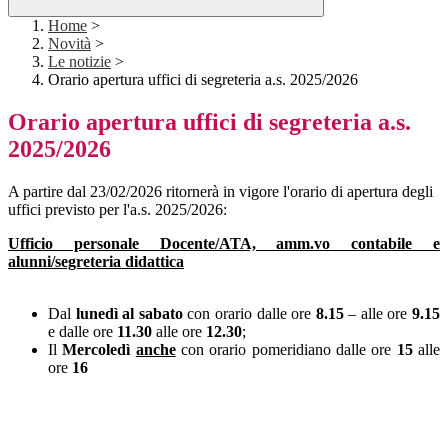
Home
>
Novità
>
Le notizie
>
Orario apertura uffici di segreteria a.s. 2025/2026
Orario apertura uffici di segreteria a.s.
2025/2026
A partire dal 23/02/2026 ritornerà in vigore l'orario di apertura degli
uffici previsto per l'a.s. 2025/2026:
Ufficio personale Docente/ATA, amm.vo contabile e
alunni/segreteria didattica
Dal
lunedì
al sabato
con orario dalle ore
8.15
– alle ore
9.15
e dalle ore
11.30
alle ore
12.30
;
Il
Mercoledì
anche
con orario pomeridiano dalle ore
15
alle
ore
16