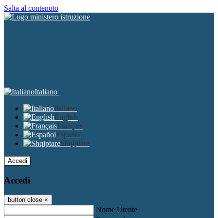
Salta al contenuto
Italiano
Italiano
English
Français
Español
Shqiptare
Accedi
Accedi
button close
×
Nome Utente