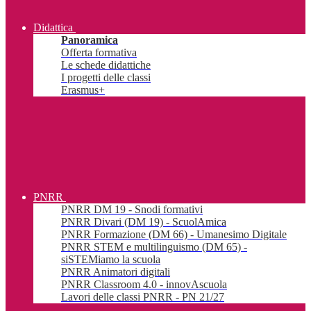
Didattica
Panoramica
Offerta formativa
Le schede didattiche
I progetti delle classi
Erasmus+
PNRR
PNRR DM 19 - Snodi formativi
PNRR Divari (DM 19) - ScuolAmica
PNRR Formazione (DM 66) - Umanesimo Digitale
PNRR STEM e multilinguismo (DM 65) -
siSTEMiamo la scuola
PNRR Animatori digitali
PNRR Classroom 4.0 - innovAscuola
Lavori delle classi PNRR - PN 21/27