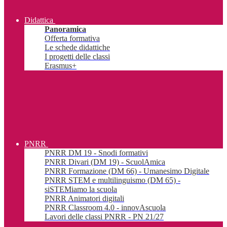
Didattica
Panoramica
Offerta formativa
Le schede didattiche
I progetti delle classi
Erasmus+
PNRR
PNRR DM 19 - Snodi formativi
PNRR Divari (DM 19) - ScuolAmica
PNRR Formazione (DM 66) - Umanesimo Digitale
PNRR STEM e multilinguismo (DM 65) -
siSTEMiamo la scuola
PNRR Animatori digitali
PNRR Classroom 4.0 - innovAscuola
Lavori delle classi PNRR - PN 21/27