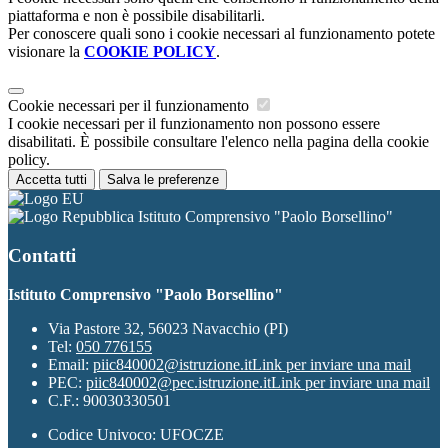
piattaforma e non è possibile disabilitarli.
Per conoscere quali sono i cookie necessari al funzionamento potete
visionare la
COOKIE POLICY
.
Cookie necessari per il funzionamento
I cookie necessari per il funzionamento non possono essere
disabilitati. È possibile consultare l'elenco nella pagina della cookie
policy.
Accetta tutti
Salva le preferenze
Istituto Comprensivo "Paolo Borsellino"
Contatti
Istituto Comprensivo "Paolo Borsellino"
Via Pastore 32, 56023 Navacchio (PI)
Tel:
050 776155
Email:
piic840002@istruzione.it
Link per inviare una mail
PEC:
piic840002@pec.istruzione.it
Link per inviare una mail
C.F.: 90030330501
Codice Univoco: UFOCZE