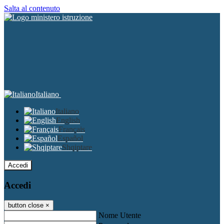
Salta al contenuto
Italiano
Italiano
English
Français
Español
Shqiptare
Accedi
Accedi
button close
×
Nome Utente