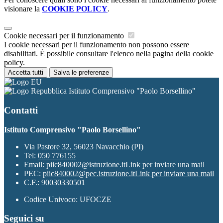
visionare la
COOKIE POLICY
.
Cookie necessari per il funzionamento
I cookie necessari per il funzionamento non possono essere
disabilitati. È possibile consultare l'elenco nella pagina della cookie
policy.
Accetta tutti
Salva le preferenze
Istituto Comprensivo "Paolo Borsellino"
Contatti
Istituto Comprensivo "Paolo Borsellino"
Via Pastore 32, 56023 Navacchio (PI)
Tel:
050 776155
Email:
piic840002@istruzione.it
Link per inviare una mail
PEC:
piic840002@pec.istruzione.it
Link per inviare una mail
C.F.: 90030330501
Codice Univoco: UFOCZE
Seguici su