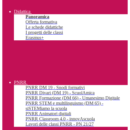
Didattica
Panoramica
Offerta formativa
Le schede didattiche
I progetti delle classi
Erasmus+
PNRR
PNRR DM 19 - Snodi formativi
PNRR Divari (DM 19) - ScuolAmica
PNRR Formazione (DM 66) - Umanesimo Digitale
PNRR STEM e multilinguismo (DM 65) -
siSTEMiamo la scuola
PNRR Animatori digitali
PNRR Classroom 4.0 - innovAscuola
Lavori delle classi PNRR - PN 21/27