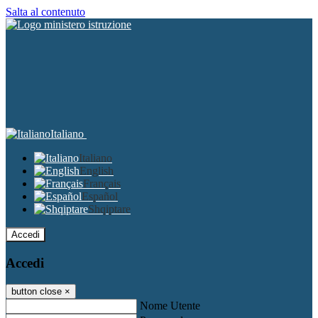
Salta al contenuto
Italiano
Italiano
English
Français
Español
Shqiptare
Accedi
Accedi
button close
×
Nome Utente