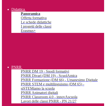
Didattica
Panoramica
Offerta formativa
Le schede didattiche
I progetti delle classi
Erasmus+
PNRR
PNRR DM 19 - Snodi formativi
PNRR Divari (DM 19) - ScuolAmica
PNRR Formazione (DM 66) - Umanesimo Digitale
PNRR STEM e multilinguismo (DM 65) -
siSTEMiamo la scuola
PNRR Animatori digitali
PNRR Classroom 4.0 - innovAscuola
Lavori delle classi PNRR - PN 21/27