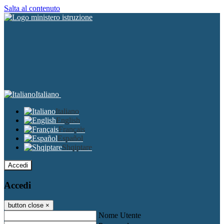
Salta al contenuto
Italiano
Italiano
English
Français
Español
Shqiptare
Accedi
Accedi
button close
×
Nome Utente