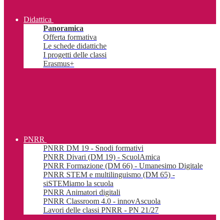
Didattica
Panoramica
Offerta formativa
Le schede didattiche
I progetti delle classi
Erasmus+
PNRR
PNRR DM 19 - Snodi formativi
PNRR Divari (DM 19) - ScuolAmica
PNRR Formazione (DM 66) - Umanesimo Digitale
PNRR STEM e multilinguismo (DM 65) -
siSTEMiamo la scuola
PNRR Animatori digitali
PNRR Classroom 4.0 - innovAscuola
Lavori delle classi PNRR - PN 21/27