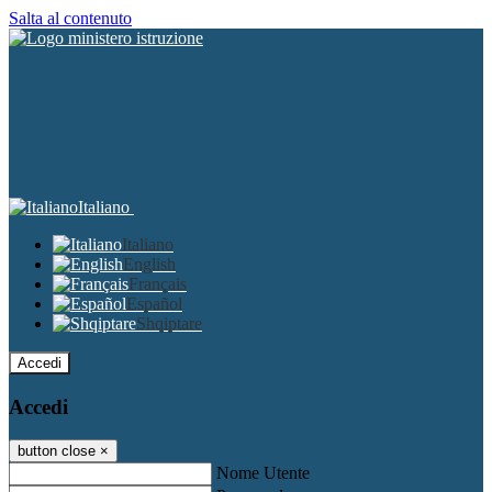
Salta al contenuto
Italiano
Italiano
English
Français
Español
Shqiptare
Accedi
Accedi
button close
×
Nome Utente