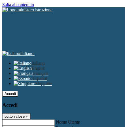
Salta al contenuto
Italiano
Italiano
English
Français
Español
Shqiptare
Accedi
Accedi
button close
×
Nome Utente