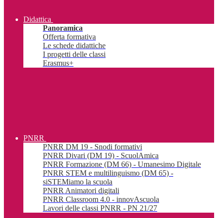
Didattica
Panoramica
Offerta formativa
Le schede didattiche
I progetti delle classi
Erasmus+
PNRR
PNRR DM 19 - Snodi formativi
PNRR Divari (DM 19) - ScuolAmica
PNRR Formazione (DM 66) - Umanesimo Digitale
PNRR STEM e multilinguismo (DM 65) -
siSTEMiamo la scuola
PNRR Animatori digitali
PNRR Classroom 4.0 - innovAscuola
Lavori delle classi PNRR - PN 21/27