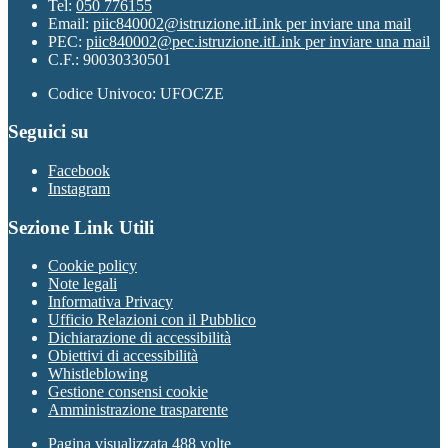
Tel:
050 776155
Email:
piic840002@istruzione.it
Link per inviare una mail
PEC:
piic840002@pec.istruzione.it
Link per inviare una mail
C.F.: 90030330501
Codice Univoco: UFOCZE
Seguici su
Facebook
Instagram
Sezione Link Utili
Cookie policy
Note legali
Informativa Privacy
Ufficio Relazioni con il Pubblico
Dichiarazione di accessibilità
Obiettivi di accessibilità
Whistleblowing
Gestione consensi cookie
Amministrazione trasparente
Pagina visualizzata
488
volte