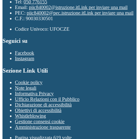
Tel:
050 776155
Email:
piic840002@istruzione.it
Link per inviare una mail
PEC:
piic840002@pec.istruzione.it
Link per inviare una mail
C.F.: 90030330501
Codice Univoco: UFOCZE
Seguici su
Facebook
Instagram
Sezione Link Utili
Cookie policy
Note legali
Informativa Privacy
Ufficio Relazioni con il Pubblico
Dichiarazione di accessibilità
Obiettivi di accessibilità
Whistleblowing
Gestione consensi cookie
Amministrazione trasparente
Pagina visualizzata
619
volte