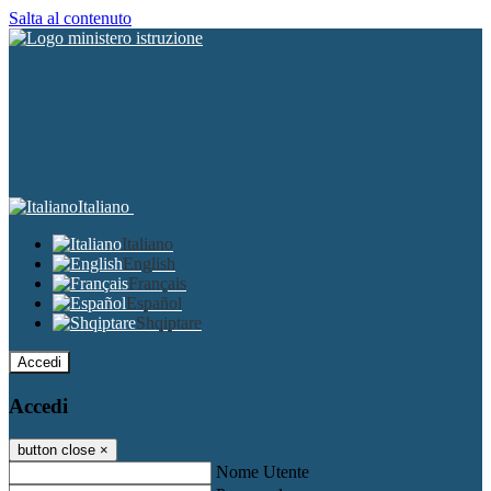
Salta al contenuto
Italiano
Italiano
English
Français
Español
Shqiptare
Accedi
Accedi
button close
×
Nome Utente