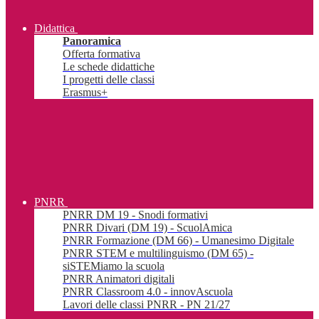
Didattica
Panoramica
Offerta formativa
Le schede didattiche
I progetti delle classi
Erasmus+
PNRR
PNRR DM 19 - Snodi formativi
PNRR Divari (DM 19) - ScuolAmica
PNRR Formazione (DM 66) - Umanesimo Digitale
PNRR STEM e multilinguismo (DM 65) -
siSTEMiamo la scuola
PNRR Animatori digitali
PNRR Classroom 4.0 - innovAscuola
Lavori delle classi PNRR - PN 21/27