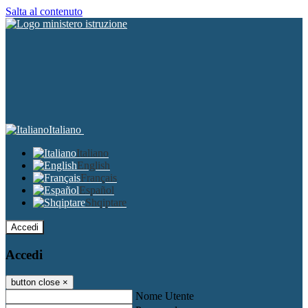
Salta al contenuto
Italiano
Italiano
English
Français
Español
Shqiptare
Accedi
Accedi
button close
×
Nome Utente