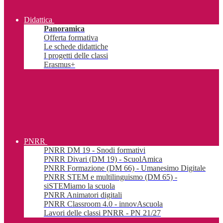
Didattica
Panoramica
Offerta formativa
Le schede didattiche
I progetti delle classi
Erasmus+
PNRR
PNRR DM 19 - Snodi formativi
PNRR Divari (DM 19) - ScuolAmica
PNRR Formazione (DM 66) - Umanesimo Digitale
PNRR STEM e multilinguismo (DM 65) -
siSTEMiamo la scuola
PNRR Animatori digitali
PNRR Classroom 4.0 - innovAscuola
Lavori delle classi PNRR - PN 21/27