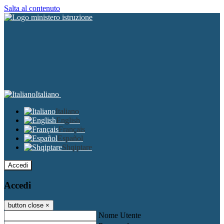
Salta al contenuto
Italiano
Italiano
English
Français
Español
Shqiptare
Accedi
Accedi
button close
×
Nome Utente