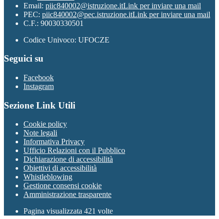
Email:
piic840002@istruzione.it
Link per inviare una mail
PEC:
piic840002@pec.istruzione.it
Link per inviare una mail
C.F.: 90030330501
Codice Univoco: UFOCZE
Seguici su
Facebook
Instagram
Sezione Link Utili
Cookie policy
Note legali
Informativa Privacy
Ufficio Relazioni con il Pubblico
Dichiarazione di accessibilità
Obiettivi di accessibilità
Whistleblowing
Gestione consensi cookie
Amministrazione trasparente
Pagina visualizzata
421
volte