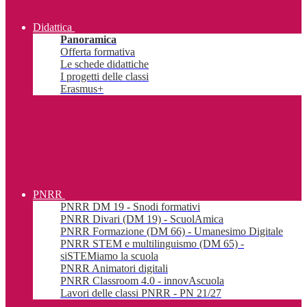
Didattica
Panoramica
Offerta formativa
Le schede didattiche
I progetti delle classi
Erasmus+
PNRR
PNRR DM 19 - Snodi formativi
PNRR Divari (DM 19) - ScuolAmica
PNRR Formazione (DM 66) - Umanesimo Digitale
PNRR STEM e multilinguismo (DM 65) -
siSTEMiamo la scuola
PNRR Animatori digitali
PNRR Classroom 4.0 - innovAscuola
Lavori delle classi PNRR - PN 21/27