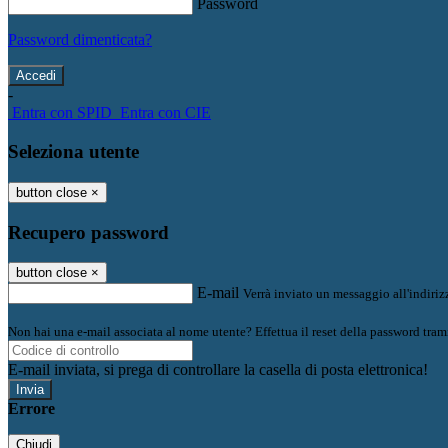
Password
Password dimenticata?
-
Entra con SPID
Entra con CIE
Seleziona utente
button close
×
Recupero password
button close
×
E-mail
Verrà inviato un messaggio all'indirizz
Non hai una e-mail associata al nome utente? Effettua il reset della password tram
E-mail inviata, si prega di controllare la casella di posta elettronica!
Errore
Chiudi