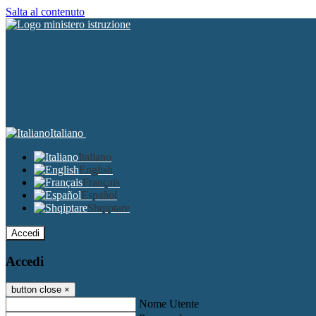
Salta al contenuto
Italiano
Italiano
English
Français
Español
Shqiptare
Accedi
Accedi
button close
×
Nome Utente