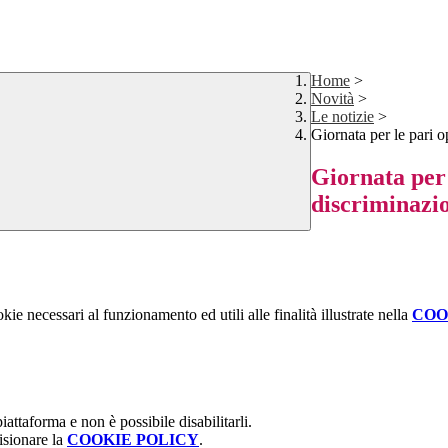
Home
>
Novità
>
Le notizie
>
Giornata per le pari 
Giornata per 
discriminazi
kie necessari al funzionamento ed utili alle finalità illustrate nella
COO
attaforma e non è possibile disabilitarli.
isionare la
COOKIE POLICY
.